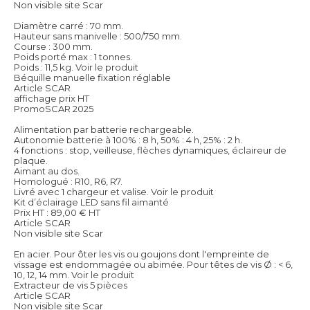
Non visible site Scar
Diamètre carré : 70 mm.
Hauteur sans manivelle : 500/750 mm.
Course : 300 mm.
Poids porté max : 1 tonnes.
Poids : 11,5 kg.
Voir le produit
Béquille manuelle fixation réglable
Article SCAR
affichage prix HT
PromoSCAR 2025
Alimentation par batterie rechargeable.
Autonomie batterie à 100% : 8 h, 50% : 4 h, 25% : 2 h.
4 fonctions : stop, veilleuse, flèches dynamiques, éclaireur de
plaque.
Aimant au dos.
Homologué : R10, R6, R7.
Livré avec 1 chargeur et valise.
Voir le produit
Kit d’éclairage LED sans fil aimanté
Prix HT :
89,00
€
HT
Article SCAR
Non visible site Scar
En acier. Pour ôter les vis ou goujons dont l'empreinte de
vissage est endommagée ou abimée. Pour têtes de vis Ø : < 6,
10, 12, 14 mm.
Voir le produit
Extracteur de vis 5 pièces
Article SCAR
Non visible site Scar