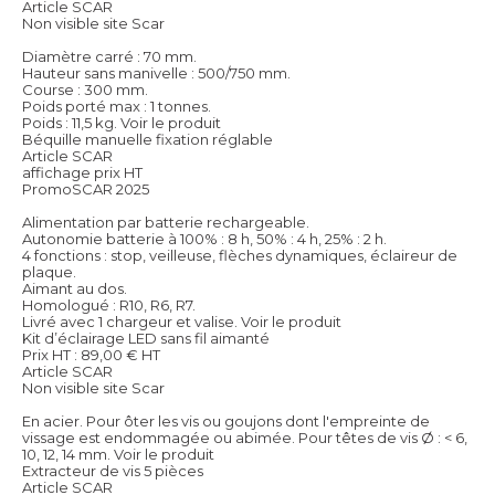
Article SCAR
Non visible site Scar
Diamètre carré : 70 mm.
Hauteur sans manivelle : 500/750 mm.
Course : 300 mm.
Poids porté max : 1 tonnes.
Poids : 11,5 kg.
Voir le produit
Béquille manuelle fixation réglable
Article SCAR
affichage prix HT
PromoSCAR 2025
Alimentation par batterie rechargeable.
Autonomie batterie à 100% : 8 h, 50% : 4 h, 25% : 2 h.
4 fonctions : stop, veilleuse, flèches dynamiques, éclaireur de
plaque.
Aimant au dos.
Homologué : R10, R6, R7.
Livré avec 1 chargeur et valise.
Voir le produit
Kit d’éclairage LED sans fil aimanté
Prix HT :
89,00
€
HT
Article SCAR
Non visible site Scar
En acier. Pour ôter les vis ou goujons dont l'empreinte de
vissage est endommagée ou abimée. Pour têtes de vis Ø : < 6,
10, 12, 14 mm.
Voir le produit
Extracteur de vis 5 pièces
Article SCAR