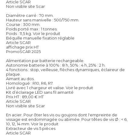
Article SCAR
Non visible site Scar
Diamètre carré : 70 mm.
Hauteur sans manivelle : 500/750 mm.
Course : 300 mm.
Poids porté max : 1 tonnes.
Poids : 11,5 kg.
Voir le produit
Béquille manuelle fixation réglable
Article SCAR
affichage prix HT
PromoSCAR 2025
Alimentation par batterie rechargeable.
Autonomie batterie à 100% : 8 h, 50% : 4 h, 25% : 2 h.
4 fonctions : stop, veilleuse, flèches dynamiques, éclaireur de
plaque.
Aimant au dos.
Homologué : R10, R6, R7.
Livré avec 1 chargeur et valise.
Voir le produit
Kit d’éclairage LED sans fil aimanté
Prix HT :
89,00
€
HT
Article SCAR
Non visible site Scar
En acier. Pour ôter les vis ou goujons dont l'empreinte de
vissage est endommagée ou abimée. Pour têtes de vis Ø : < 6,
10, 12, 14 mm.
Voir le produit
Extracteur de vis 5 pièces
Article SCAR