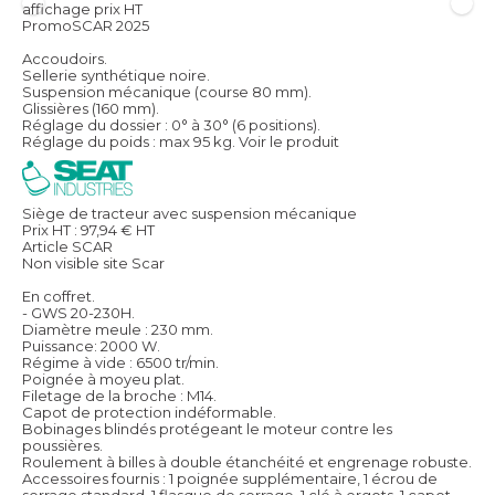
affichage prix HT
PromoSCAR 2025
Accoudoirs.
Sellerie synthétique noire.
Suspension mécanique (course 80 mm).
Glissières (160 mm).
Réglage du dossier : 0° à 30° (6 positions).
Réglage du poids : max 95 kg.
Voir le produit
Siège de tracteur avec suspension mécanique
Prix HT :
97,94
€
HT
Article SCAR
Non visible site Scar
En coffret.
- GWS 20-230H.
Diamètre meule : 230 mm.
Puissance: 2000 W.
Régime à vide : 6500 tr/min.
Poignée à moyeu plat.
Filetage de la broche : M14.
Capot de protection indéformable.
Bobinages blindés protégeant le moteur contre les
poussières.
Roulement à billes à double étanchéité et engrenage robuste.
Accessoires fournis : 1 poignée supplémentaire, 1 écrou de
serrage standard, 1 flasque de serrage, 1 clé à ergots, 1 capot