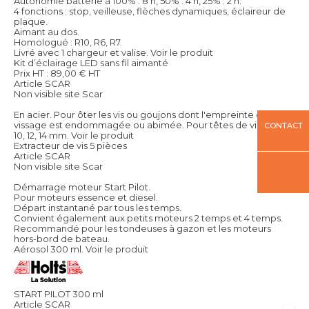
Autonomie batterie à 100% : 8 h, 50% : 4 h, 25% : 2 h.
4 fonctions : stop, veilleuse, flèches dynamiques, éclaireur de
plaque.
Aimant au dos.
Homologué : R10, R6, R7.
Livré avec 1 chargeur et valise.
Voir le produit
Kit d’éclairage LED sans fil aimanté
Prix HT :
89,00
€
HT
Article SCAR
Non visible site Scar
En acier. Pour ôter les vis ou goujons dont l'empreinte de
vissage est endommagée ou abimée. Pour têtes de vis Ø : < 6,
CONTACT
10, 12, 14 mm.
Voir le produit
Extracteur de vis 5 pièces
Article SCAR
Non visible site Scar
Démarrage moteur Start Pilot.
Pour moteurs essence et diesel.
Départ instantané par tous les temps.
Convient également aux petits moteurs 2 temps et 4 temps.
Recommandé pour les tondeuses à gazon et les moteurs
hors-bord de bateau.
Aérosol 300 ml.
Voir le produit
START PILOT 300 ml
Article SCAR