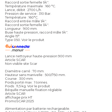
Raccord sortie femelle 1/4''.
Température maximale : 160 °C.
Lance, débit : 2700 L/h.
Pression de service : 310 Bar.
Température : 160°C.
Raccord entrée mâle 1/4''.
Raccord sortie femelle 1/4''.
Longueur : 900 mm.
Buse haute pression, raccord mâle 1/4''.
Angle 15°.
Type 050.
Voir le produit
Lance nettoyeur haute-pression 900 mm
Article SCAR
Non visible site Scar
Diamètre carré : 70 mm.
Hauteur sans manivelle : 500/750 mm.
Course : 300 mm.
Poids porté max : 1 tonnes.
Poids : 11,5 kg.
Voir le produit
Béquille manuelle fixation réglable
Article SCAR
affichage prix HT
PromoSCAR 2025
Alimentation par batterie rechargeable.