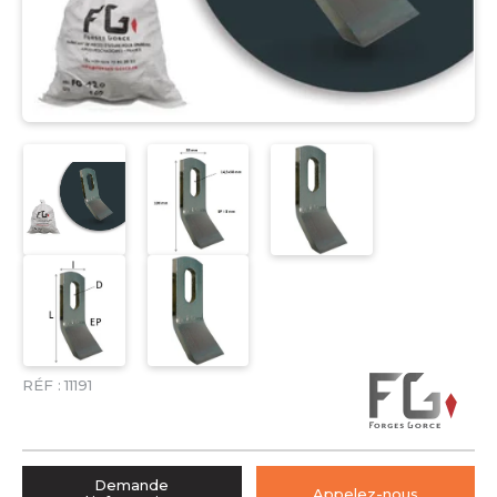
RÉF :
11191
Demande
Appelez-nous