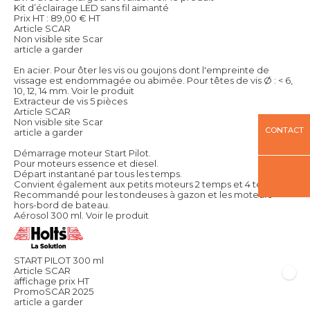
Kit d’éclairage LED sans fil aimanté
Prix HT :
89,00
€
HT
Article SCAR
Non visible site Scar
article a garder
En acier. Pour ôter les vis ou goujons dont l'empreinte de
vissage est endommagée ou abimée. Pour têtes de vis Ø : < 6,
10, 12, 14 mm.
Voir le produit
Extracteur de vis 5 pièces
Article SCAR
Non visible site Scar
CONTACT
article a garder
Démarrage moteur Start Pilot.
Pour moteurs essence et diesel.
Départ instantané par tous les temps.
Convient également aux petits moteurs 2 temps et 4 temps.
Recommandé pour les tondeuses à gazon et les moteurs
hors-bord de bateau.
Aérosol 300 ml.
Voir le produit
START PILOT 300 ml
Article SCAR
affichage prix HT
PromoSCAR 2025
article a garder