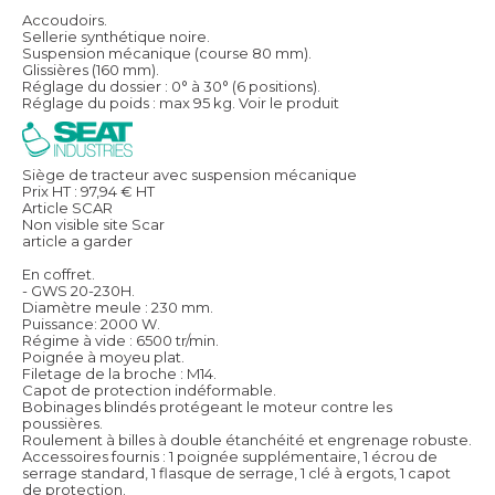
Accoudoirs.
Sellerie synthétique noire.
Suspension mécanique (course 80 mm).
Glissières (160 mm).
Réglage du dossier : 0° à 30° (6 positions).
Réglage du poids : max 95 kg.
Voir le produit
Siège de tracteur avec suspension mécanique
Prix HT :
97,94
€
HT
Article SCAR
Non visible site Scar
article a garder
En coffret.
- GWS 20-230H.
Diamètre meule : 230 mm.
Puissance: 2000 W.
Régime à vide : 6500 tr/min.
Poignée à moyeu plat.
Filetage de la broche : M14.
Capot de protection indéformable.
Bobinages blindés protégeant le moteur contre les
poussières.
Roulement à billes à double étanchéité et engrenage robuste.
Accessoires fournis : 1 poignée supplémentaire, 1 écrou de
serrage standard, 1 flasque de serrage, 1 clé à ergots, 1 capot
de protection.