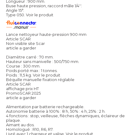
Longueur : 900 mm.
Buse haute pression, raccord mâle 1/4''.
Angle 15°.
Type 050.
Voir le produit
Lance nettoyeur haute-pression 900 mm
Article SCAR
Non visible site Scar
article a garder
Diamètre carré : 70 mm.
Hauteur sans manivelle : 500/750 mm.
Course : 300 mm.
Poids porté max : 1 tonnes.
Poids : 11,5 kg.
Voir le produit
Béquille manuelle fixation réglable
Article SCAR
affichage prix HT
PromoSCAR 2025
article a garder
Alimentation par batterie rechargeable.
Autonomie batterie à 100% : 8 h, 50% : 4 h, 25% : 2 h.
4 fonctions : stop, veilleuse, flèches dynamiques, éclaireur de
plaque.
Aimant au dos.
Homologué : R10, R6, R7.
Livré avec 1 chargeur et valise.
Voir le produit