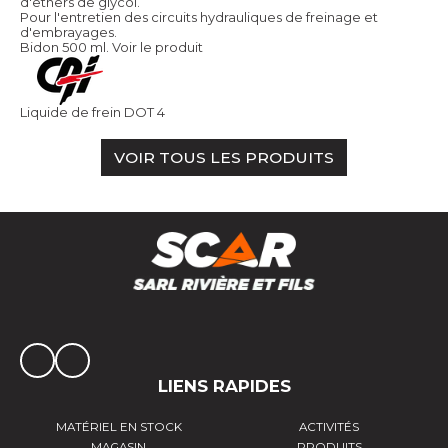
d'ethers de glycol.
Pour l'entretien des circuits hydrauliques de freinage et
d'embrayages.
Bidon 500 ml.
Voir le produit
Liquide de frein DOT 4
VOIR TOUS LES PRODUITS
LIENS RAPIDES
MATÉRIEL EN STOCK
ACTIVITÉS
MAGASIN
PRODUITS