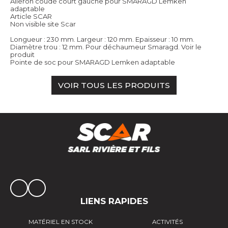
Aileron coudé court gauche pour SMARAGD Lemken
adaptable
Article SCAR
Non visible site Scar
Longueur : 230 mm. Largeur : 120 mm. Epaisseur : 10 mm.
Diamètre trou : 12 mm. Pour déchaumeur Smaragd.
Voir le
produit
Pointe de soc pour SMARAGD Lemken adaptable
VOIR TOUS LES PRODUITS
LIENS RAPIDES
MATÉRIEL EN STOCK
ACTIVITÉS