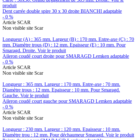
produit
Dent carrée double spire 30 x 30 droite BIANCHI adaptable
-
0
%
Article SCAR
Non visible site Scar
Longueur (A) : 365 mm. Largeur (B) : 170 mm. Entre-axe (C) : 70
mm. Diamètre trous (D) : 12 mm. Epaisseur (E) : 10 mm. Pour
Smaragd. Droite.
Voir le produit
Aileron coudé court droite pour SMARAGD Lemken adaptable
-
0
%
Article SCAR
Non visible site Scar
Longueur : 365 mm. Largeur : 170 mm. Entre-axe : 70 mm.
Diamètre trous : 12 mm. Epaisseur : 10 mm. Pour Smaragd.
Gauche.
Voir le produit
Aileron coudé court gauche pour SMARAGD Lemken adaptable
-
0
%
Article SCAR
Non visible site Scar
Longueur : 230 mm. Largeur : 120 mm. Epaisseur : 10 mm.
Diamètre trou : 12 mm. Pour déchaumeur Smaragd.
Voir le produit