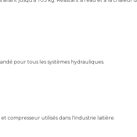
allant jusqu'à 703 kg. Résistant à l'eau et à la chaleur de
ndé pour tous les systèmes hydrauliques.
et compresseur utilisés dans l'industrie laitière.