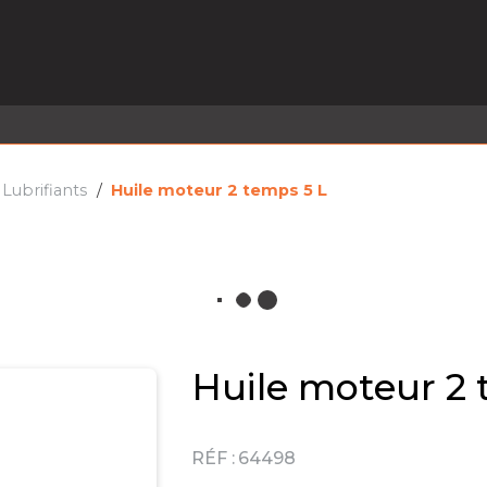
EL EN STOCK
ACTIVITÉS
SERVICES
PRISE
MARQUES
ACTUALITÉS
RECRUTEMENT
Lubrifiants
Huile moteur 2 temps 5 L
Huile moteur 2 
RÉF :
64498