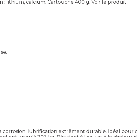
n : lithium, calcium. Cartouche 400 g.
Voir le produit
se.
 corrosion, lubrification extrêment durable. Idéal pour d