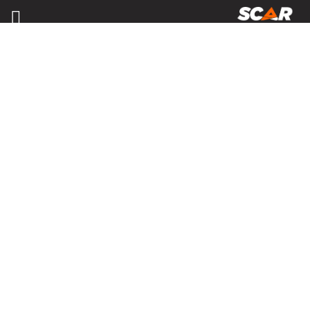
CONTENANTS
Consulter nos catalogues
FILTRER PAR
Nos promotions
Pièces et accessoires
Tous
Configuration