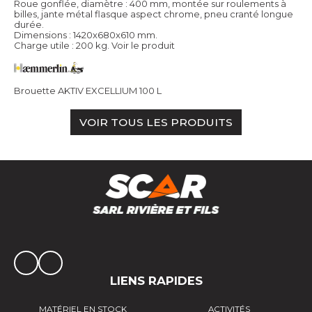
Roue gonflée, diamètre : 400 mm, montée sur roulements à
billes, jante métal flasque aspect chrome, pneu cranté longue
durée.
Dimensions : 1420x680x610 mm.
Charge utile : 200 kg.
Voir le produit
Brouette AKTIV EXCELLIUM 100 L
VOIR TOUS LES PRODUITS
LIENS RAPIDES
MATÉRIEL EN STOCK
ACTIVITÉS