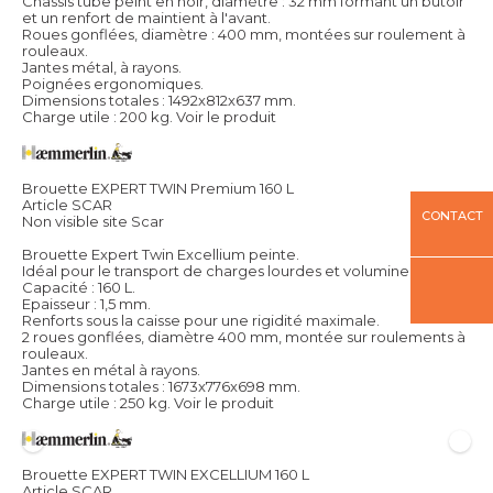
Châssis tube peint en noir, diamètre : 32 mm formant un butoir
et un renfort de maintient à l'avant.
Roues gonflées, diamètre : 400 mm, montées sur roulement à
rouleaux.
Jantes métal, à rayons.
Poignées ergonomiques.
Dimensions totales : 1492x812x637 mm.
Charge utile : 200 kg.
Voir le produit
Brouette EXPERT TWIN Premium 160 L
Article SCAR
CONTACT
Non visible site Scar
Brouette Expert Twin Excellium peinte.
Idéal pour le transport de charges lourdes et volumineuses.
Capacité : 160 L.
Epaisseur : 1,5 mm.
Renforts sous la caisse pour une rigidité maximale.
2 roues gonflées, diamètre 400 mm, montée sur roulements à
rouleaux.
Jantes en métal à rayons.
Dimensions totales : 1673x776x698 mm.
Charge utile : 250 kg.
Voir le produit
Brouette EXPERT TWIN EXCELLIUM 160 L
Article SCAR