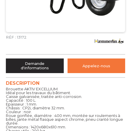
RÉF :
13172
Demande
Appelez-nous
d'informations
DESCRIPTION
Brouette AKTIV EXCELLIUM.
Idéal pour les travaux du bâtiment.
Caisse galvanisée, traitée anti-corrosion.
Capacité : 100 L.
Epaisseur : 1 mm.
Châssis : CP2i, diamètre 32 mm.
Couleur : noir.
Roue gonflée, diamètre : 400 mm, montée sur roulements à
billes, jante métal flasque aspect chrome, pneu cranté longue
durée.
Dimensions : 1420x680x610 mm.
Charge utile : 200 kg.