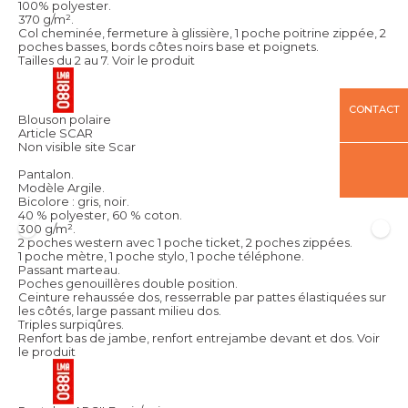
100% polyester.
370 g/m².
Col cheminée, fermeture à glissière, 1 poche poitrine zippée, 2
poches basses, bords côtes noirs base et poignets.
Tailles du 2 au 7.
Voir le produit
CONTACT
Blouson polaire
Article SCAR
Non visible site Scar
Pantalon.
Modèle Argile.
Bicolore : gris, noir.
40 % polyester, 60 % coton.
300 g/m².
2 poches western avec 1 poche ticket, 2 poches zippées.
1 poche mètre, 1 poche stylo, 1 poche téléphone.
Passant marteau.
Poches genouillères double position.
Ceinture rehaussée dos, resserrable par pattes élastiquées sur
les côtés, large passant milieu dos.
Triples surpiqûres.
Renfort bas de jambe, renfort entrejambe devant et dos.
Voir
le produit