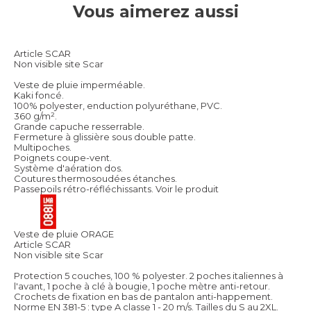
Vous aimerez aussi
Article SCAR
Non visible site Scar
Veste de pluie imperméable.
Kaki foncé.
100% polyester, enduction polyuréthane, PVC.
360 g/m².
Grande capuche resserrable.
Fermeture à glissière sous double patte.
Multipoches.
Poignets coupe-vent.
Système d'aération dos.
Coutures thermosoudées étanches.
Passepoils rétro-réfléchissants.
Voir le produit
Veste de pluie ORAGE
Article SCAR
Non visible site Scar
Protection 5 couches, 100 % polyester. 2 poches italiennes à
l'avant, 1 poche à clé à bougie, 1 poche mètre anti-retour.
Crochets de fixation en bas de pantalon anti-happement.
Norme EN 381-5 : type A classe 1 - 20 m/s. Tailles du S au 2XL.