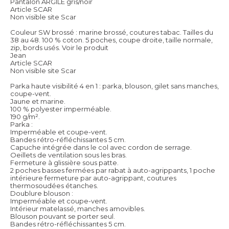
Pantalon ARGILE gris/noir
Article SCAR
Non visible site Scar
Couleur SW brossé : marine brossé, coutures tabac. Tailles du
38 au 48. 100 % coton. 5 poches, coupe droite, taille normale,
zip, bords usés.
Voir le produit
Jean
Article SCAR
Non visible site Scar
Parka haute visibilité 4 en 1 : parka, blouson, gilet sans manches,
coupe-vent.
Jaune et marine.
100 % polyester imperméable.
190 g/m².
Parka :
Imperméable et coupe-vent.
Bandes rétro-réfléchissantes 5 cm.
Capuche intégrée dans le col avec cordon de serrage.
Oeillets de ventilation sous les bras.
Fermeture à glissière sous patte.
2 poches basses fermées par rabat à auto-agrippants, 1 poche
intérieure fermeture par auto-agrippant, coutures
thermosoudées étanches.
Doublure blouson :
Imperméable et coupe-vent.
Intérieur matelassé, manches amovibles.
Blouson pouvant se porter seul.
Bandes rétro-réfléchissantes 5 cm.