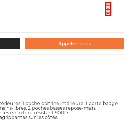
s
Appelez-nous
érieures, 1 poche poitrine intérieure, 1 porte badge
ains-libres, 2 poches basses repose-main.
és en oxford résistant 900D.
agrippantes sur les côtés.