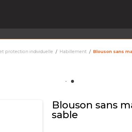
EL EN STOCK
ACTIVITÉS
SERVICES
PRISE
MARQUES
ACTUALITÉS
RECRUTEMENT
 protection individuelle
Habillement
Blouson sans 
Blouson sans
sable