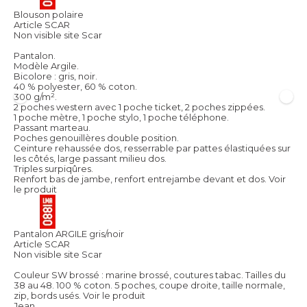
Blouson polaire
Article SCAR
Non visible site Scar
Pantalon.
Modèle Argile.
Bicolore : gris, noir.
40 % polyester, 60 % coton.
300 g/m².
2 poches western avec 1 poche ticket, 2 poches zippées.
1 poche mètre, 1 poche stylo, 1 poche téléphone.
Passant marteau.
Poches genouillères double position.
Ceinture rehaussée dos, resserrable par pattes élastiquées sur
les côtés, large passant milieu dos.
Triples surpiqûres.
Renfort bas de jambe, renfort entrejambe devant et dos.
Voir
le produit
Pantalon ARGILE gris/noir
Article SCAR
Non visible site Scar
Couleur SW brossé : marine brossé, coutures tabac. Tailles du
38 au 48. 100 % coton. 5 poches, coupe droite, taille normale,
zip, bords usés.
Voir le produit
Jean