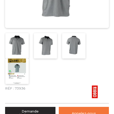
RÉF :
73936
Demande
Appelez-nous