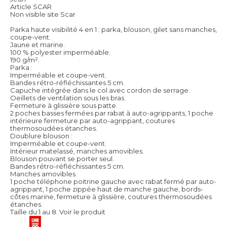
Article SCAR
Non visible site Scar
Parka haute visibilité 4 en 1 : parka, blouson, gilet sans manches,
coupe-vent.
Jaune et marine.
100 % polyester imperméable.
190 g/m².
Parka :
Imperméable et coupe-vent.
Bandes rétro-réfléchissantes 5 cm.
Capuche intégrée dans le col avec cordon de serrage.
Oeillets de ventilation sous les bras.
Fermeture à glissière sous patte.
2 poches basses fermées par rabat à auto-agrippants, 1 poche
intérieure fermeture par auto-agrippant, coutures
thermosoudées étanches.
Doublure blouson :
Imperméable et coupe-vent.
Intérieur matelassé, manches amovibles.
Blouson pouvant se porter seul.
Bandes rétro-réfléchissantes 5 cm.
Manches amovibles.
1 poche téléphone poitrine gauche avec rabat fermé par auto-
agrippant, 1 poche zippée haut de manche gauche, bords-
côtes marine, fermeture à glissière, coutures thermosoudées
étanches.
Taille du 1 au 8.
Voir le produit