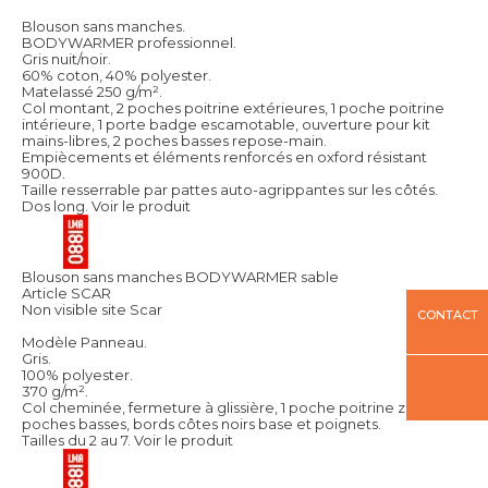
Blouson sans manches.
BODYWARMER professionnel.
Gris nuit/noir.
60% coton, 40% polyester.
Matelassé 250 g/m².
Col montant, 2 poches poitrine extérieures, 1 poche poitrine
intérieure, 1 porte badge escamotable, ouverture pour kit
mains-libres, 2 poches basses repose-main.
Empiècements et éléments renforcés en oxford résistant
900D.
Taille resserrable par pattes auto-agrippantes sur les côtés.
Dos long.
Voir le produit
Blouson sans manches BODYWARMER sable
Article SCAR
Non visible site Scar
CONTACT
Modèle Panneau.
Gris.
100% polyester.
370 g/m².
Col cheminée, fermeture à glissière, 1 poche poitrine zippée, 2
poches basses, bords côtes noirs base et poignets.
Tailles du 2 au 7.
Voir le produit