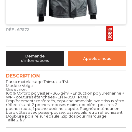
RÉF :
67572
Demande
Appelez-nous
d'informations
DESCRIPTION
Parka matelassage ThinsulateTM.
Modèle Volga.
Gris et noir.
100% Oxford polyester - 365 g/m² - Enduction polyuréthanne +
WR - coutures étanchées - EN 14058 FROID.
Empiècements renforcés, capuche amovible avec tissus rétro-
réflechissant. 2 poches reposes mains doublées polaires, 2
poches rabat, 1 poche poitrine zippée. Poignée intérieur en
bord côtes avec passe-pousse, passepoils rétro réfléchissant.
Doublure polaire sur épaule. Zip dos pour marquage.
Taille 2 à 7.