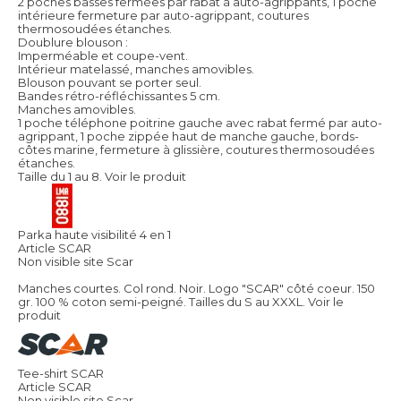
2 poches basses fermées par rabat à auto-agrippants, 1 poche
intérieure fermeture par auto-agrippant, coutures
thermosoudées étanches.
Doublure blouson :
Imperméable et coupe-vent.
Intérieur matelassé, manches amovibles.
Blouson pouvant se porter seul.
Bandes rétro-réfléchissantes 5 cm.
Manches amovibles.
1 poche téléphone poitrine gauche avec rabat fermé par auto-
agrippant, 1 poche zippée haut de manche gauche, bords-
côtes marine, fermeture à glissière, coutures thermosoudées
étanches.
Taille du 1 au 8.
Voir le produit
Parka haute visibilité 4 en 1
Article SCAR
Non visible site Scar
Manches courtes. Col rond. Noir. Logo "SCAR" côté coeur. 150
gr. 100 % coton semi-peigné. Tailles du S au XXXL.
Voir le
produit
Tee-shirt SCAR
Article SCAR
Non visible site Scar