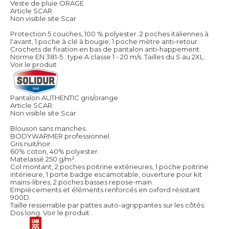
Veste de pluie ORAGE
Article SCAR
Non visible site Scar
Protection 5 couches, 100 % polyester. 2 poches italiennes à
l'avant, 1 poche à clé à bougie, 1 poche mètre anti-retour.
Crochets de fixation en bas de pantalon anti-happement.
Norme EN 381-5 : type A classe 1 - 20 m/s. Tailles du S au 2XL.
Voir le produit
Pantalon AUTHENTIC gris/orange
Article SCAR
Non visible site Scar
Blouson sans manches.
BODYWARMER professionnel.
Gris nuit/noir.
60% coton, 40% polyester.
Matelassé 250 g/m².
Col montant, 2 poches poitrine extérieures, 1 poche poitrine
intérieure, 1 porte badge escamotable, ouverture pour kit
mains-libres, 2 poches basses repose-main.
Empiècements et éléments renforcés en oxford résistant
900D.
Taille resserrable par pattes auto-agrippantes sur les côtés.
Dos long.
Voir le produit