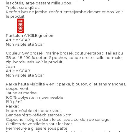
les côtés, large passant milieu dos.
Triples surpiqûres.
Renfort bas de jambe, renfort entrejambe devant et dos.
Voir
le produit
Pantalon ARGILE gris/noir
Article SCAR
Non visible site Scar
Couleur SW brossé : marine brossé, coutures tabac. Tailles du
38 au 48. 100 % coton. 5 poches, coupe droite, taille normale,
zip, bords usés.
Voir le produit
Jean
Article SCAR
Non visible site Scar
Parka haute visibilité 4 en 1 : parka, blouson, gilet sans manches,
coupe-vent.
Jaune et marine.
100 % polyester imperméable.
190 g/m².
Parka :
Imperméable et coupe-vent.
Bandes rétro-réfléchissantes 5 cm.
Capuche intégrée dans le col avec cordon de serrage.
Oeillets de ventilation sous les bras.
Fermeture à glissière sous patte.