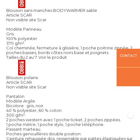
Blouson sans manches BODYWARMER sable
Article SCAR
Non visible site Scar
Modèle Panneau.
Gris.
100% polyester.
370 g/m².
Col cheminée, fermeture à glissière, 1 poche poitrine zippée, 2
poches basses, bords côtes noirs base et poignets.
CONTACT
Tailles du 2 au 7.
Voir le produit
Blouson polaire
Article SCAR
Non visible site Scar
Pantalon.
Modèle Argile.
Bicolore : gris, noir.
40 % polyester, 60 % coton.
300 g/m².
2 poches western avec 1 poche ticket, 2 poches zippées.
1 poche mètre, 1 poche stylo, 1 poche téléphone.
Passant marteau.
Poches genouillères double position.
Ceinture rehaussée dos, resserrable par pattes élastiquées sur