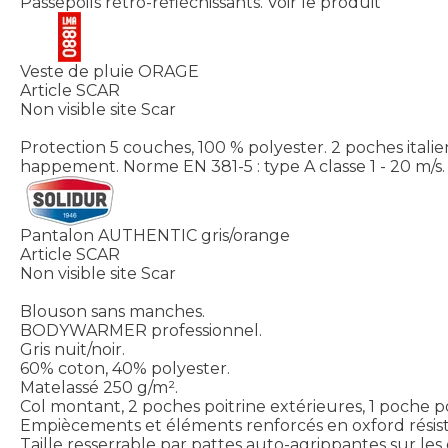
Passepoils rétro-réfléchissants.
Voir le produit
Veste de pluie ORAGE
Article SCAR
Non visible site Scar
Protection 5 couches, 100 % polyester. 2 poches italie
happement. Norme EN 381-5 : type A classe 1 - 20 m/s. 
Pantalon AUTHENTIC gris/orange
Article SCAR
Non visible site Scar
Blouson sans manches.
BODYWARMER professionnel.
Gris nuit/noir.
60% coton, 40% polyester.
Matelassé 250 g/m².
Col montant, 2 poches poitrine extérieures, 1 poche p
Empiècements et éléments renforcés en oxford résis
Taille resserrable par pattes auto-agrippantes sur les 