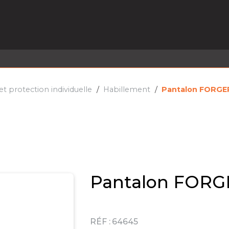
EL EN STOCK
ACTIVITÉS
SERVICES
PRISE
MARQUES
ACTUALITÉS
RECRUTEMENT
 protection individuelle
Habillement
Pantalon FORG
Pantalon FOR
RÉF :
64645