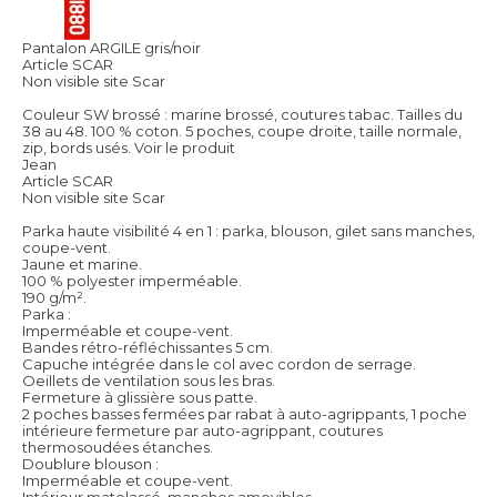
Pantalon ARGILE gris/noir
Article SCAR
Non visible site Scar
Couleur SW brossé : marine brossé, coutures tabac. Tailles du
38 au 48. 100 % coton. 5 poches, coupe droite, taille normale,
zip, bords usés.
Voir le produit
Jean
Article SCAR
Non visible site Scar
Parka haute visibilité 4 en 1 : parka, blouson, gilet sans manches,
coupe-vent.
Jaune et marine.
100 % polyester imperméable.
190 g/m².
Parka :
Imperméable et coupe-vent.
Bandes rétro-réfléchissantes 5 cm.
Capuche intégrée dans le col avec cordon de serrage.
Oeillets de ventilation sous les bras.
Fermeture à glissière sous patte.
2 poches basses fermées par rabat à auto-agrippants, 1 poche
intérieure fermeture par auto-agrippant, coutures
thermosoudées étanches.
Doublure blouson :
Imperméable et coupe-vent.
Intérieur matelassé, manches amovibles.