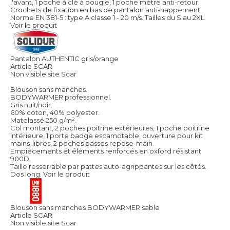
l'avant, 1 poche à clé à bougie, 1 poche mètre anti-retour.
Crochets de fixation en bas de pantalon anti-happement.
Norme EN 381-5 : type A classe 1 - 20 m/s. Tailles du S au 2XL.
Voir le produit
Pantalon AUTHENTIC gris/orange
Article SCAR
Non visible site Scar
Blouson sans manches.
BODYWARMER professionnel.
Gris nuit/noir.
60% coton, 40% polyester.
Matelassé 250 g/m².
Col montant, 2 poches poitrine extérieures, 1 poche poitrine
intérieure, 1 porte badge escamotable, ouverture pour kit
mains-libres, 2 poches basses repose-main.
Empiècements et éléments renforcés en oxford résistant
900D.
Taille resserrable par pattes auto-agrippantes sur les côtés.
Dos long.
Voir le produit
Blouson sans manches BODYWARMER sable
Article SCAR
Non visible site Scar