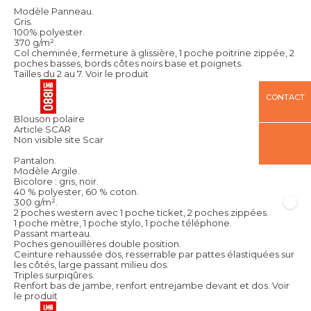
Modèle Panneau.
Gris.
100% polyester.
370 g/m².
Col cheminée, fermeture à glissière, 1 poche poitrine zippée, 2
poches basses, bords côtes noirs base et poignets.
Tailles du 2 au 7.
Voir le produit
CONTACT
Blouson polaire
Article SCAR
Non visible site Scar
Pantalon.
Modèle Argile.
Bicolore : gris, noir.
40 % polyester, 60 % coton.
300 g/m².
2 poches western avec 1 poche ticket, 2 poches zippées.
1 poche mètre, 1 poche stylo, 1 poche téléphone.
Passant marteau.
Poches genouillères double position.
Ceinture rehaussée dos, resserrable par pattes élastiquées sur
les côtés, large passant milieu dos.
Triples surpiqûres.
Renfort bas de jambe, renfort entrejambe devant et dos.
Voir
le produit