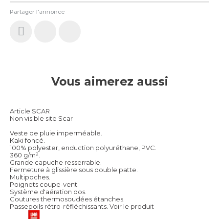
Partager l'annonce
Vous aimerez aussi
Article SCAR
Non visible site Scar
Veste de pluie imperméable.
Kaki foncé.
100% polyester, enduction polyuréthane, PVC.
360 g/m².
Grande capuche resserrable.
Fermeture à glissière sous double patte.
Multipoches.
Poignets coupe-vent.
Système d'aération dos.
Coutures thermosoudées étanches.
Passepoils rétro-réfléchissants.
Voir le produit