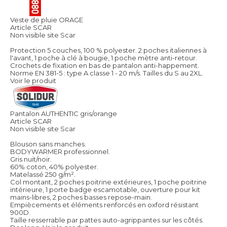
Veste de pluie ORAGE
Article SCAR
Non visible site Scar
Protection 5 couches, 100 % polyester. 2 poches italiennes à
l'avant, 1 poche à clé à bougie, 1 poche mètre anti-retour.
Crochets de fixation en bas de pantalon anti-happement.
Norme EN 381-5 : type A classe 1 - 20 m/s. Tailles du S au 2XL.
Voir le produit
Pantalon AUTHENTIC gris/orange
Article SCAR
Non visible site Scar
Blouson sans manches.
BODYWARMER professionnel.
Gris nuit/noir.
60% coton, 40% polyester.
Matelassé 250 g/m².
Col montant, 2 poches poitrine extérieures, 1 poche poitrine
intérieure, 1 porte badge escamotable, ouverture pour kit
mains-libres, 2 poches basses repose-main.
Empiècements et éléments renforcés en oxford résistant
900D.
Taille resserrable par pattes auto-agrippantes sur les côtés.