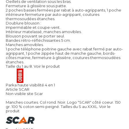
Oeillets de ventilation sous les bras.
Fermeture à glissière sous patte.
2 poches basses fermées par rabat à auto-agrippants, 1 poche
intérieure fermeture par auto-agrippant, coutures
thermosoudées étanches.
Doublure blouson :
Imperméable et coupe-vent.
Intérieur matelassé, manches amovibles.
Blouson pouvant se porter seul.
Bandes rétro-réfléchissantes 5 cm.
Manches amovibles.
1 poche téléphone poitrine gauche avec rabat fermé par auto-
agrippant, 1 poche zippée haut de manche gauche, bords-
côtes marine, fermeture à glissière, coutures thermosoudées
étanches.
Taille du 1 au 8.
Voir le produit
Parka haute visibilité 4 en 1
Article SCAR
Non visible site Scar
Manches courtes. Col rond. Noir. Logo "SCAR" côté coeur. 150
gr. 100 % coton semi-peigné. Tailles du S au XXXL.
Voir le
produit