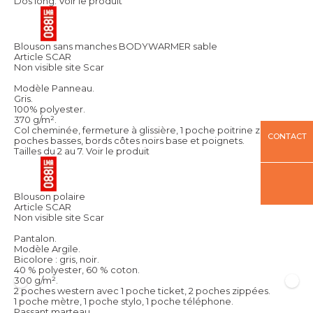
Dos long.
Voir le produit
Blouson sans manches BODYWARMER sable
Article SCAR
Non visible site Scar
Modèle Panneau.
Gris.
100% polyester.
370 g/m².
Col cheminée, fermeture à glissière, 1 poche poitrine zippée, 2
CONTACT
poches basses, bords côtes noirs base et poignets.
Tailles du 2 au 7.
Voir le produit
Blouson polaire
Article SCAR
Non visible site Scar
Pantalon.
Modèle Argile.
Bicolore : gris, noir.
40 % polyester, 60 % coton.
300 g/m².
2 poches western avec 1 poche ticket, 2 poches zippées.
1 poche mètre, 1 poche stylo, 1 poche téléphone.
Passant marteau.