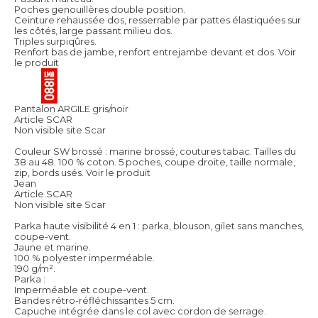
Poches genouillères double position.
Ceinture rehaussée dos, resserrable par pattes élastiquées sur
les côtés, large passant milieu dos.
Triples surpiqûres.
Renfort bas de jambe, renfort entrejambe devant et dos.
Voir
le produit
Pantalon ARGILE gris/noir
Article SCAR
Non visible site Scar
Couleur SW brossé : marine brossé, coutures tabac. Tailles du
38 au 48. 100 % coton. 5 poches, coupe droite, taille normale,
zip, bords usés.
Voir le produit
Jean
Article SCAR
Non visible site Scar
Parka haute visibilité 4 en 1 : parka, blouson, gilet sans manches,
coupe-vent.
Jaune et marine.
100 % polyester imperméable.
190 g/m².
Parka :
Imperméable et coupe-vent.
Bandes rétro-réfléchissantes 5 cm.
Capuche intégrée dans le col avec cordon de serrage.