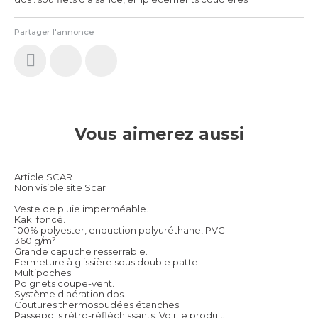
Partager l'annonce
Vous aimerez aussi
Article SCAR
Non visible site Scar
Veste de pluie imperméable.
Kaki foncé.
100% polyester, enduction polyuréthane, PVC.
360 g/m².
Grande capuche resserrable.
Fermeture à glissière sous double patte.
Multipoches.
Poignets coupe-vent.
Système d'aération dos.
Coutures thermosoudées étanches.
Passepoils rétro-réfléchissants.
Voir le produit