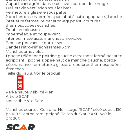
Capuche intégrée dans le col avec cordon de serrage.
Oeillets de ventilation sous les bras.
Fermeture à glissière sous patte.
2 poches basses fermées par rabat à auto-agrippants, 1 poche
intérieure fermeture par auto-agrippant, coutures
thermosoudées étanches.
Doublure blouson :
Imperméable et coupe-vent.
Intérieur matelassé, manches amovibles.
Blouson pouvant se porter seul.
Bandes rétro-réfléchissantes 5 cm.
Manches amovibles.
1 poche téléphone poitrine gauche avec rabat fermé par auto-
agrippant, 1 poche zippée haut de manche gauche, bords-
côtes marine, fermeture à glissière, coutures thermosoudées
étanches.
Taille du 1 au 8.
Voir le produit
Parka haute visibilité 4 en 1
Article SCAR
Non visible site Scar
Manches courtes. Col rond. Noir. Logo "SCAR" côté coeur. 150
gr. 100 % coton semi-peigné. Tailles du S au XXXL.
Voir le
produit