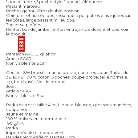
1 poche mètre, 1 poche stylo, 1 poche téléphone.
Passant marteau.
Poches genouillères double position.
Ceinture rehaussée dos, resserrable par pattes élastiquées sur
les côtés, large passant milieu dos.
Triples surpiqûres.
Renfort bas de jambe, renfort entrejambe devant et dos.
Voir
le produit
Pantalon ARGILE gris/noir
Article SCAR
Non visible site Scar
Couleur SW brossé : marine brossé, coutures tabac. Tailles du
38 au 48. 100 % coton. 5 poches, coupe droite, taille normale,
zip, bords usés.
Voir le produit
Jean
Article SCAR
Non visible site Scar
Parka haute visibilité 4 en 1 : parka, blouson, gilet sans manches,
coupe-vent.
Jaune et marine.
100 % polyester imperméable.
190 g/m².
Parka :
Imperméable et coupe-vent.
Bandes rétro-réfléchissantes 5 cm.