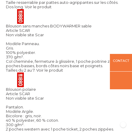
Taille resserrable par pattes auto-agrippantes sur les côtés.
Dos long.
Voir le produit
Blouson sans manches BODYWARMER sable
Article SCAR
Non visible site Scar
Modèle Panneau.
Gris.
100% polyester.
370 g/m².
CONTACT
Col cheminée, fermeture à glissière, 1 poche poitrine zippée, 2
poches basses, bords côtes noirs base et poignets.
Tailles du 2 au 7.
Voir le produit
Blouson polaire
Article SCAR
Non visible site Scar
Pantalon.
Modèle Argile.
Bicolore : gris, noir.
40 % polyester, 60 % coton.
300 g/m².
2 poches western avec 1 poche ticket, 2 poches zippées.