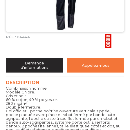
RÉF :
64444
Demande
Appelez-nous
d'informations
DESCRIPTION
Combinaison homme.
Modèle Chlore.
Gris et noir.
60 % coton, 40 % polyester.
280 mg/m².
Double fermeture.
Col officier, 1 poche poitrine ouverture verticale zippée, 1
poche plaquée avec pince et rabat fermé par bande auto-
agrippante, 1 poche cuisse à soufflet fermée par un rabat et
bande auto-aggripantes,, système porte outils, renforts
genoux, 2 poches italiennes, taille élastiquée côtés et dos, au
dos : soufflets d'aisance, empiècements coudières