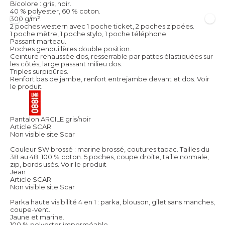
Bicolore : gris, noir.
40 % polyester, 60 % coton.
300 g/m².
2 poches western avec 1 poche ticket, 2 poches zippées.
1 poche mètre, 1 poche stylo, 1 poche téléphone.
Passant marteau.
Poches genouillères double position.
Ceinture rehaussée dos, resserrable par pattes élastiquées sur
les côtés, large passant milieu dos.
Triples surpiqûres.
Renfort bas de jambe, renfort entrejambe devant et dos.
Voir
le produit
Pantalon ARGILE gris/noir
Article SCAR
Non visible site Scar
Couleur SW brossé : marine brossé, coutures tabac. Tailles du
38 au 48. 100 % coton. 5 poches, coupe droite, taille normale,
zip, bords usés.
Voir le produit
Jean
Article SCAR
Non visible site Scar
Parka haute visibilité 4 en 1 : parka, blouson, gilet sans manches,
coupe-vent.
Jaune et marine.
100 % polyester imperméable.