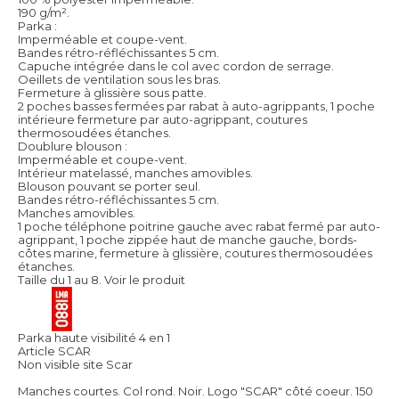
190 g/m².
Parka :
Imperméable et coupe-vent.
Bandes rétro-réfléchissantes 5 cm.
Capuche intégrée dans le col avec cordon de serrage.
Oeillets de ventilation sous les bras.
Fermeture à glissière sous patte.
2 poches basses fermées par rabat à auto-agrippants, 1 poche
intérieure fermeture par auto-agrippant, coutures
thermosoudées étanches.
Doublure blouson :
Imperméable et coupe-vent.
Intérieur matelassé, manches amovibles.
Blouson pouvant se porter seul.
Bandes rétro-réfléchissantes 5 cm.
Manches amovibles.
1 poche téléphone poitrine gauche avec rabat fermé par auto-
agrippant, 1 poche zippée haut de manche gauche, bords-
côtes marine, fermeture à glissière, coutures thermosoudées
étanches.
Taille du 1 au 8.
Voir le produit
Parka haute visibilité 4 en 1
Article SCAR
Non visible site Scar
Manches courtes. Col rond. Noir. Logo "SCAR" côté coeur. 150