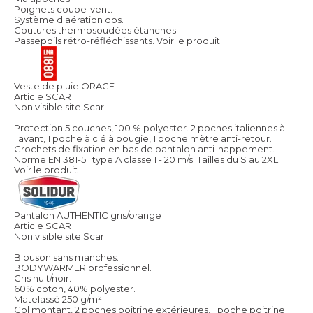
Poignets coupe-vent.
Système d'aération dos.
Coutures thermosoudées étanches.
Passepoils rétro-réfléchissants.
Voir le produit
Veste de pluie ORAGE
Article SCAR
Non visible site Scar
Protection 5 couches, 100 % polyester. 2 poches italiennes à
l'avant, 1 poche à clé à bougie, 1 poche mètre anti-retour.
Crochets de fixation en bas de pantalon anti-happement.
Norme EN 381-5 : type A classe 1 - 20 m/s. Tailles du S au 2XL.
Voir le produit
Pantalon AUTHENTIC gris/orange
Article SCAR
Non visible site Scar
Blouson sans manches.
BODYWARMER professionnel.
Gris nuit/noir.
60% coton, 40% polyester.
Matelassé 250 g/m².
Col montant, 2 poches poitrine extérieures, 1 poche poitrine