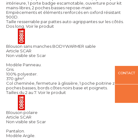
intérieure, 1 porte badge escamotable, ouverture pour kit
mains-libres, 2 poches basses repose-main.
Empiècements et éléments renforcés en oxford résistant
900D.
Taille resserrable par pattes auto-agrippantes sur les côtés.
Dos long.
Voir le produit
Blouson sans manches BODYWARMER sable
Article SCAR
Non visible site Scar
Modèle Panneau.
Gris.
CONTACT
100% polyester.
370 g/m².
Col cheminée, fermeture à glissière, 1 poche poitrine zippée, 2
poches basses, bords côtes noirs base et poignets.
Tailles du 2 au 7.
Voir le produit
Blouson polaire
Article SCAR
Non visible site Scar
Pantalon.
Modèle Argile.