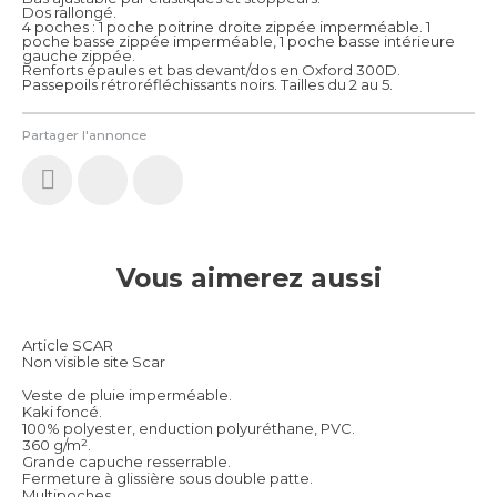
Dos rallongé.
4 poches : 1 poche poitrine droite zippée imperméable. 1
poche basse zippée imperméable, 1 poche basse intérieure
gauche zippée.
Renforts épaules et bas devant/dos en Oxford 300D.
Passepoils rétroréfléchissants noirs. Tailles du 2 au 5.
Partager l'annonce
Vous aimerez aussi
Article SCAR
Non visible site Scar
Veste de pluie imperméable.
Kaki foncé.
100% polyester, enduction polyuréthane, PVC.
360 g/m².
Grande capuche resserrable.
Fermeture à glissière sous double patte.
Multipoches.