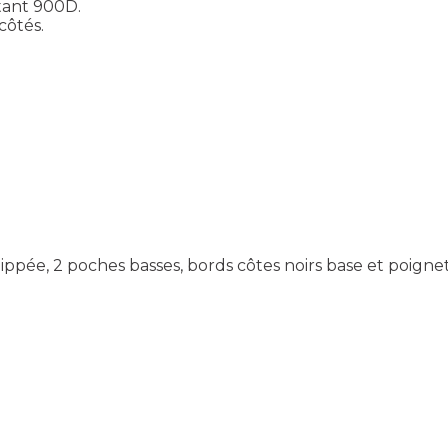
tant 900D.
côtés.
zippée, 2 poches basses, bords côtes noirs base et poignet