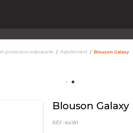
EL EN STOCK
ACTIVITÉS
SERVICES
PRISE
MARQUES
ACTUALITÉS
RECRUTEMENT
 protection individuelle
Habillement
Blouson Galaxy
Blouson Galaxy
RÉF :
64181