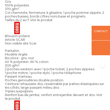
Gris.
100% polyester.
370 g/m².
Col cheminée, fermeture à glissière, 1 poche poitrine zippée, 2
poches basses, bords côtes noirs base et poignets.
Tailles du 2 au 7.
Voir le produit
CONTACT
Blouson polaire
Article SCAR
Non visible site Scar
Pantalon.
Modèle Argile.
Bicolore : gris, noir.
40 % polyester, 60 % coton.
300 g/m².
2 poches western avec 1 poche ticket, 2 poches zippées.
1 poche mètre, 1 poche stylo, 1 poche téléphone.
Passant marteau.
Poches genouillères double position.
Ceinture rehaussée dos, resserrable par pattes élastiquées sur
les côtés, large passant milieu dos.
Triples surpiqûres.
Renfort bas de jambe, renfort entrejambe devant et dos.
Voir
le produit