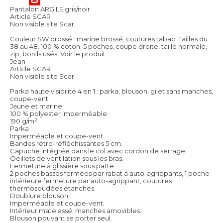
Pantalon ARGILE gris/noir
Article SCAR
Non visible site Scar
Couleur SW brossé : marine brossé, coutures tabac. Tailles du
38 au 48. 100 % coton. 5 poches, coupe droite, taille normale,
zip, bords usés.
Voir le produit
Jean
Article SCAR
Non visible site Scar
Parka haute visibilité 4 en 1 : parka, blouson, gilet sans manches,
coupe-vent.
Jaune et marine.
100 % polyester imperméable.
190 g/m².
Parka :
Imperméable et coupe-vent.
Bandes rétro-réfléchissantes 5 cm.
Capuche intégrée dans le col avec cordon de serrage.
Oeillets de ventilation sous les bras.
Fermeture à glissière sous patte.
2 poches basses fermées par rabat à auto-agrippants, 1 poche
intérieure fermeture par auto-agrippant, coutures
thermosoudées étanches.
Doublure blouson :
Imperméable et coupe-vent.
Intérieur matelassé, manches amovibles.
Blouson pouvant se porter seul.