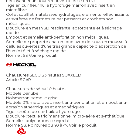
nettoyant et un bout recouvert injecté en PU.
Tige en cuir fleur huilé hydrofuge marron avec insert en
microfibre.
Col et soufflet matelassés hydrofuges, éléments réfléchissants
et système de fermeture par passants et crochets non
métalliques.
Doublure en mesh 3D respirante, absorbante et à séchage
rapide.
Embout et semelle anti-perforation non métalliques.
Semelle de propreté anatomique avec dessous en mousse à
cellules ouvertes d'une très grande capacité d'absorption de
l'humidité et à séchage rapide.
Norme : S3
Voir le produit
Chaussures SECU S3 hautes SUXXEED
Article SCAR
Chaussures de sécurité hautes.
Modèle Danube.
Noir/marron, semelle grise.
Modèle 0% métal avec insert anti-perforation et embout anti-
abrasion athermiques et amagnétiques.
Tige : croûte de cuir huilée hydrofuge.
Doublure : textile tridimensionnel micro-aéré et synthétique
Semelle : polycarbonate injecté.
Norme S3. Pointures du 40 à 47.
Voir le produit