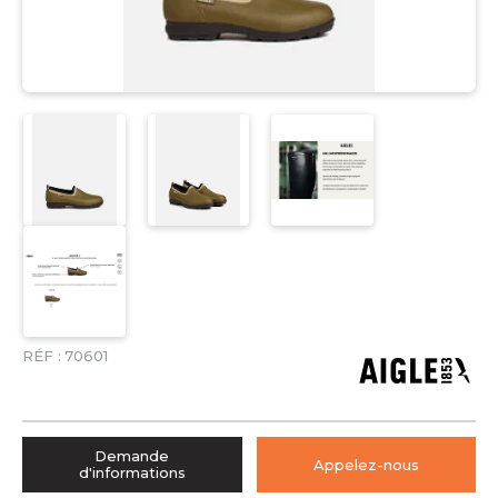
RÉF :
70601
Demande
Appelez-nous
d'informations