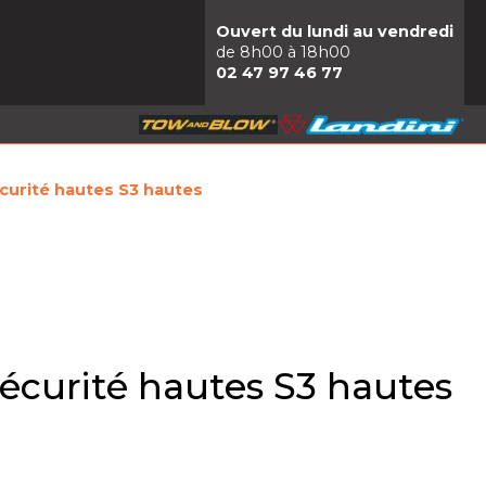
Ouvert du lundi au vendredi
de 8h00 à 18h00
02 47 97 46 77
curité hautes S3 hautes
écurité hautes S3 hautes