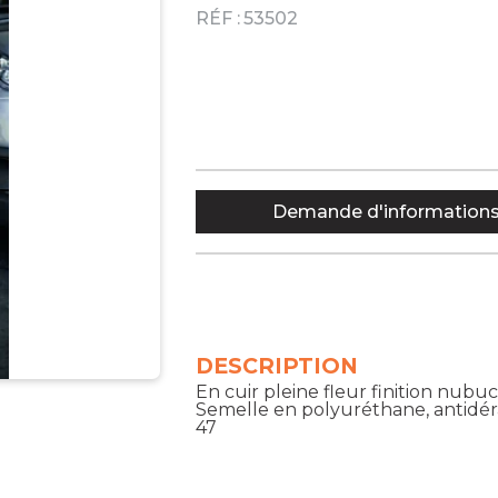
RÉF :
53502
Demande d'information
DESCRIPTION
En cuir pleine fleur finition nub
Semelle en polyuréthane, antidé
47