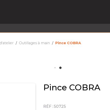
EL EN STOCK
ACTIVITÉS
SERVICES
PRISE
MARQUES
ACTUALITÉS
RECRUTEMENT
'atelier
Outillages à main
Pince COBRA
Pince COBRA
RÉF :
50725