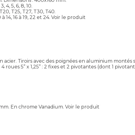
m. Dimensions : 400x160 mm.
 4, 5, 6, 8, 10.
T20, T25, T27, T30, T40.
 14, 16 à 19, 22 et 24.
Voir le produit
 acier. Tiroirs avec des poignées en aluminium montés s
4 roues 5” x 1,25” : 2 fixes et 2 pivotantes (dont 1 pivotan
24 mm. En chrome Vanadium.
Voir le produit