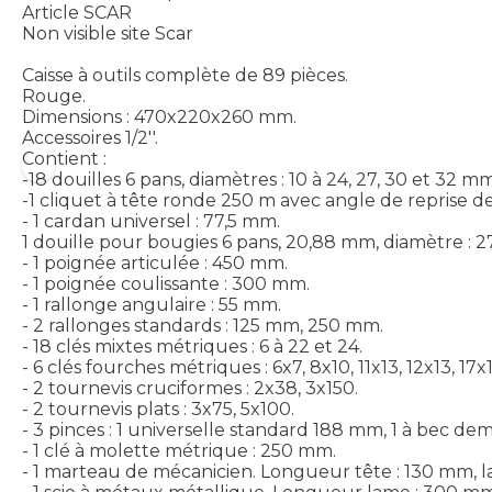
Article SCAR
Non visible site Scar
Caisse à outils complète de 89 pièces.
Rouge.
Dimensions : 470x220x260 mm.
Accessoires 1/2''.
Contient :
-18 douilles 6 pans, diamètres : 10 à 24, 27, 30 et 32 mm
-1 cliquet à tête ronde 250 m avec angle de reprise de
- 1 cardan universel : 77,5 mm.
1 douille pour bougies 6 pans, 20,88 mm, diamètre : 2
- 1 poignée articulée : 450 mm.
- 1 poignée coulissante : 300 mm.
- 1 rallonge angulaire : 55 mm.
- 2 rallonges standards : 125 mm, 250 mm.
- 18 clés mixtes métriques : 6 à 22 et 24.
- 6 clés fourches métriques : 6x7, 8x10, 11x13, 12x13, 17x
- 2 tournevis cruciformes : 2x38, 3x150.
- 2 tournevis plats : 3x75, 5x100.
- 3 pinces : 1 universelle standard 188 mm, 1 à bec de
- 1 clé à molette métrique : 250 mm.
- 1 marteau de mécanicien. Longueur tête : 130 mm, l