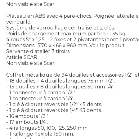
Non visible site Scar
Plateau en ABS avec 4 pare-chocs. Poignée latérale en
verrouillé.
Système de verrouillage centralisé et 2 clés.
Poids de chargement maximum par tiroir : 35 kg.
4 roues 5" x 1,25" : 2 fixes et 2 pivotantes (dont 1 pivota
Dimensions : 770 x 466 x 960 mm.
Voir le produit
Servante d'atelier 7 tiroirs
Article SCAR
Non visible site Scar
Coffret métallique de 94 douilles et accessoires 1/2'' et 1
- 18 douilles + 4 douilles longues 75 mm 1/2''.
- 13 douilles + 8 douilles longues 50 mm 1/4''.
- 1 connecteur à cardan 1/2''.
- 1 connecteur à cardan 1/4''.
- 1 clé à cliquet réversible 1/2'' 45 dents.
- 1 clé à cliquet réversible 1/4'' 45 dents.
- 16 embouts 1/2''.
- 17 embouts 1/4".
- 4 rallonges 50, 100, 125, 250 mm.
- 1 rallonge flexible 150 mm.