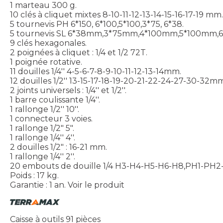
1 marteau 300 g.
10 clés à cliquet mixtes 8-10-11-12-13-14-15-16-17-19 mm.
5 tournevis PH 6*150, 6*100,5*100,3*75, 6*38.
5 tournevis SL 6*38mm,3*75mm,4*100mm,5*100mm,
9 clés hexagonales.
2 poignées à cliquet : 1/4 et 1/2 72T.
1 poignée rotative.
11 douilles 1/4'' 4-5-6-7-8-9-10-11-12-13-14mm.
12 douilles 1/2'' 13-15-17-18-19-20-21-22-24-27-30-32m
2 joints universels : 1/4'' et 1/2''.
1 barre coulissante 1/4''.
1 rallonge 1/2'' 10''.
1 connecteur 3 voies.
1 rallonge 1/2" 5".
1 rallonge 1/4'' 4''.
2 douilles 1/2" : 16-21 mm.
1 rallonge 1/4'' 2''.
20 embouts de douille 1/4 H3-H4-H5-H6-H8,PH1-PH2
Poids : 17 kg.
Garantie : 1 an.
Voir le produit
Caisse à outils 91 pièces