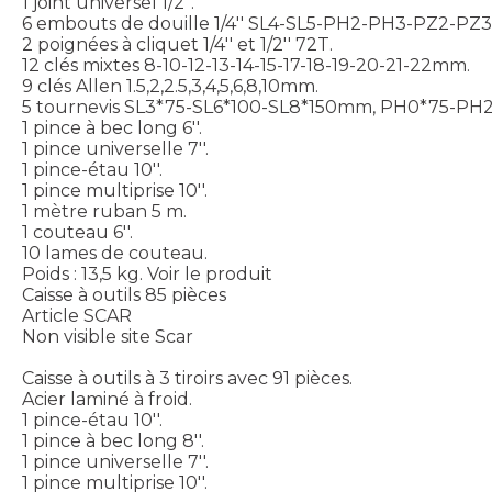
1 joint universel 1/2''.
6 embouts de douille 1/4'' SL4-SL5-PH2-PH3-PZ2-PZ3
2 poignées à cliquet 1/4'' et 1/2'' 72T.
12 clés mixtes 8-10-12-13-14-15-17-18-19-20-21-22mm.
9 clés Allen 1.5,2,2.5,3,4,5,6,8,10mm.
5 tournevis SL3*75-SL6*100-SL8*150mm, PH0*75-PH
1 pince à bec long 6''.
1 pince universelle 7''.
1 pince-étau 10''.
1 pince multiprise 10''.
1 mètre ruban 5 m.
1 couteau 6''.
10 lames de couteau.
Poids : 13,5 kg.
Voir le produit
Caisse à outils 85 pièces
Article SCAR
Non visible site Scar
Caisse à outils à 3 tiroirs avec 91 pièces.
Acier laminé à froid.
1 pince-étau 10''.
1 pince à bec long 8''.
1 pince universelle 7''.
1 pince multiprise 10''.