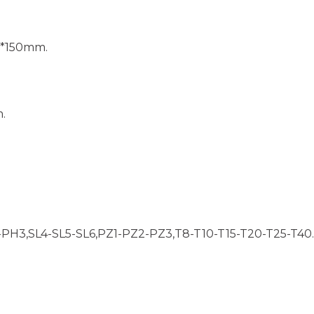
6*150mm.
m.
-PH3,SL4-SL5-SL6,PZ1-PZ2-PZ3,T8-T10-T15-T20-T25-T40.