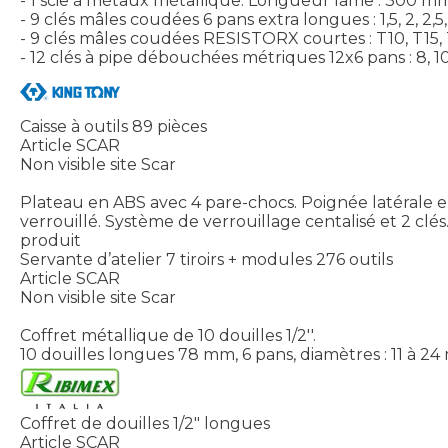
- 1 scie à métaux métallique. Longueur lame : 300 m
- 9 clés mâles coudées 6 pans extra longues : 1,5, 2, 2,5, 3,
- 9 clés mâles coudées RESISTORX courtes : T10, T15, 
- 12 clés à pipe débouchées métriques 12x6 pans : 8, 10 à
Caisse à outils 89 pièces
Article SCAR
Non visible site Scar
Plateau en ABS avec 4 pare-chocs. Poignée latérale en
verrouillé. Système de verrouillage centalisé et 2 clés. 
produit
Servante d’atelier 7 tiroirs + modules 276 outils
Article SCAR
Non visible site Scar
Coffret métallique de 10 douilles 1/2''.
10 douilles longues 78 mm, 6 pans, diamètres : 11 à 
Coffret de douilles 1/2" longues
Article SCAR