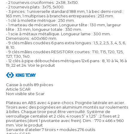
- 2 tournevis cruciformes : 2x38, 3x150.
- 2 tournevis plats : 3x75, 5x100.
- 3 pinces : 1 universelle standard 188 mm, 1 à bec demi-rond :
163 mm, 1 multiprises à branches entrepassées : 253 mm.
- 1 clé à molette métrique : 250 mm.
- 1 marteau de mécanicien. Longueur tête : 130 mm, largeur
tête : 33 mm, longueur totale : 350 mm.
- 1 scie à métaux métallique. Longueur lame : 300 mm.
Dimensions : 400x160 mm.
- 9 clés mâles coudées 6 pans extra longues : 1,5, 2, 2,5, 3, 4, 5, 6,
8, 10.
- 9 clés mâles coudées RESISTORX courtes : T10, T15, T20, T25,
T27, T30, T40.
- 12 clés à pipe débouchées métriques 12x6 pans : 8, 10 à 14, 16 à
19, 22 et 24.
Voir le produit
Caisse à outils 89 pièces
Article SCAR
Non visible site Scar
Plateau en ABS avec 4 pare-chocs. Poignée latérale en acier.
Tiroirs avec des poignées en aluminium montés sur roulements
à billes. Chaque tiroir peut être verrouillé. Système de
verrouillage centalisé et 2 clés. 4 roues 5” x 1,25” : 2 fixes et 2
pivotantes (dont 1 pivotante avec frein). Dim. : 770 x 466 x 960
mm.
Voir le produit
Servante d’atelier 7 tiroirs + modules 276 outils
Article SCAR