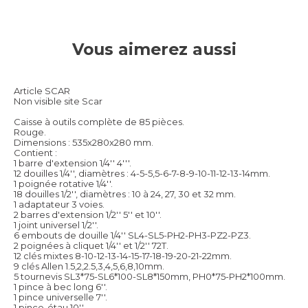
Vous aimerez aussi
Article SCAR
Non visible site Scar
Caisse à outils complète de 85 pièces.
Rouge.
Dimensions : 535x280x280 mm.
Contient :
1 barre d'extension 1/4'' 4'''.
12 douilles 1/4'', diamètres : 4-5-5,5-6-7-8-9-10-11-12-13-14mm.
1 poignée rotative 1/4''.
18 douilles 1/2'', diamètres : 10 à 24, 27, 30 et 32 mm.
1 adaptateur 3 voies.
2 barres d'extension 1/2'' 5'' et 10''.
1 joint universel 1/2''.
6 embouts de douille 1/4'' SL4-SL5-PH2-PH3-PZ2-PZ3.
2 poignées à cliquet 1/4'' et 1/2'' 72T.
12 clés mixtes 8-10-12-13-14-15-17-18-19-20-21-22mm.
9 clés Allen 1.5,2,2.5,3,4,5,6,8,10mm.
5 tournevis SL3*75-SL6*100-SL8*150mm, PH0*75-PH2*100mm.
1 pince à bec long 6''.
1 pince universelle 7''.
1 pince-étau 10''.