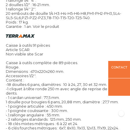
1 rallonge 1/4'' 4''.
2 douilles 1/2" : 16-21 mm.
1 rallonge 1/4'' 2''.
20 embouts de douille 1/4 H3-H4-H5-H6-H8,PH1-PH2-PH3,SL4-
SL5-SL6,PZ1-PZ2-PZ3,T8-T10-T15-T20-T25-T40.
Poids : 17 kg.
Garantie : 1 an.
Voir le produit
Caisse à outils 91 pièces
Article SCAR
Non visible site Scar
Caisse à outils complète de 89 pièces.
Rouge.
CONTACT
Dimensions : 470x220x260 mm.
Accessoires 1/2''.
Contient :
-18 douilles 6 pans, diamètres : 10 à 24, 27, 30 et 32 mm.
-1 cliquet à tête ronde 250 m avec angle de reprise de 5°, 72
dents.
- 1 cardan universel : 77,5 mm.
1 douille pour bougies 6 pans, 20,88 mm, diamètre : 27,7 mm.
- 1 poignée articulée : 450 mm.
- 1 poignée coulissante : 300 mm.
- 1 rallonge angulaire : 55 mm.
- 2 rallonges standards : 125 mm, 250 mm.
- 18 clés mixtes métriques : 6 à 22 et 24.
- 6 clés fourches métriques : 6x7, 8x10, 11x13, 12x13, 17x19, 22x24.