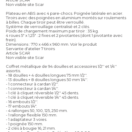
Non visible site Scar
Plateau en ABS avec 4 pare-chocs. Poignée latérale en acier.
Tiroirs avec des poignées en aluminium montés sur roulements
à billes. Chaque tiroir peut être verrouillé.
Système de verrouillage centralisé et 2 clés.
Poids de chargement maximum par tiroir : 35 kg.
4 roues 5" x 1,25" : 2 fixes et 2 pivotantes (dont 1 pivotante avec
frein).
Dimensions : 770 x 466 x 960 mm.
Voir le produit
Servante d'atelier 7 tiroirs
Article SCAR
Non visible site Scar
Coffret métallique de 94 douilles et accessoires 1/2'' et 1/4''
assortis.
- 18 douilles + 4 douilles longues 75 mm 1/2''.
- 13 douilles + 8 douilles longues 50 mm 1/4''.
- 1 connecteur à cardan 1/2''.
- 1 connecteur à cardan 1/4''.
- 1 clé à cliquet réversible 1/2'' 45 dents.
- 1 clé à cliquet réversible 1/4'' 45 dents.
- 16 embouts 1/2''.
- 17 embouts 1/4".
- 4 rallonges 50, 100, 125, 250 mm.
- 1 rallonge flexible 150 mm.
- 1 adaptateur 3 voies.
- 1 poignée 150 mm.
- 2 clés à bougie 16, 21 mm.