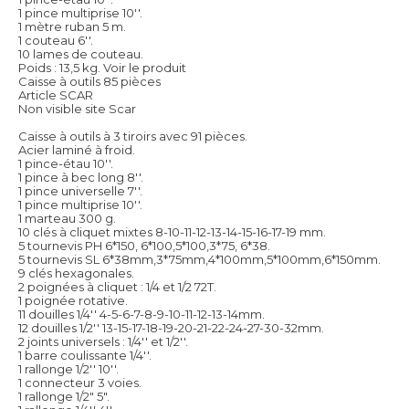
1 pince multiprise 10''.
1 mètre ruban 5 m.
1 couteau 6''.
10 lames de couteau.
Poids : 13,5 kg.
Voir le produit
Caisse à outils 85 pièces
Article SCAR
Non visible site Scar
Caisse à outils à 3 tiroirs avec 91 pièces.
Acier laminé à froid.
1 pince-étau 10''.
1 pince à bec long 8''.
1 pince universelle 7''.
1 pince multiprise 10''.
1 marteau 300 g.
10 clés à cliquet mixtes 8-10-11-12-13-14-15-16-17-19 mm.
5 tournevis PH 6*150, 6*100,5*100,3*75, 6*38.
5 tournevis SL 6*38mm,3*75mm,4*100mm,5*100mm,6*150mm.
9 clés hexagonales.
2 poignées à cliquet : 1/4 et 1/2 72T.
1 poignée rotative.
11 douilles 1/4'' 4-5-6-7-8-9-10-11-12-13-14mm.
12 douilles 1/2'' 13-15-17-18-19-20-21-22-24-27-30-32mm.
2 joints universels : 1/4'' et 1/2''.
1 barre coulissante 1/4''.
1 rallonge 1/2'' 10''.
1 connecteur 3 voies.
1 rallonge 1/2" 5".