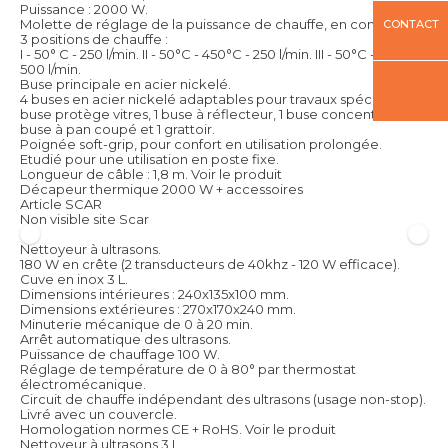
Puissance : 2000 W.
Molette de réglage de la puissance de chauffe, en continu.
CONTACT
3 positions de chauffe :
I - 50° C - 250 l/min. II - 50°C - 450°C - 250 l/min. III - 50°C - 600°C -
500 l/min.
Buse principale en acier nickelé.
4 buses en acier nickelé adaptables pour travaux spécifiques : 1
buse protège vitres, 1 buse à réflecteur, 1 buse concentrée, 1
buse à pan coupé et 1 grattoir.
Poignée soft-grip, pour confort en utilisation prolongée.
Etudié pour une utilisation en poste fixe.
Longueur de câble : 1,8 m.
Voir le produit
Décapeur thermique 2000 W + accessoires
Article SCAR
Non visible site Scar
Nettoyeur à ultrasons.
180 W en crête (2 transducteurs de 40khz - 120 W efficace).
Cuve en inox 3 L.
Dimensions intérieures : 240x135x100 mm.
Dimensions extérieures : 270x170x240 mm.
Minuterie mécanique de 0 à 20 min.
Arrêt automatique des ultrasons.
Puissance de chauffage 100 W.
Réglage de température de 0 à 80° par thermostat
électromécanique.
Circuit de chauffe indépendant des ultrasons (usage non-stop).
Livré avec un couvercle.
Homologation normes CE + RoHS.
Voir le produit
Nettoyeur à ultrasons 3 L