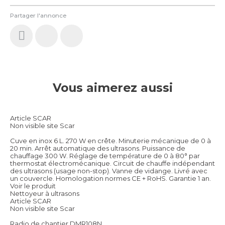
Partager l'annonce
Vous aimerez aussi
Article SCAR
Non visible site Scar
Cuve en inox 6 L. 270 W en crête. Minuterie mécanique de 0 à
20 min. Arrêt automatique des ultrasons. Puissance de
chauffage 300 W. Réglage de température de 0 à 80° par
thermostat électromécanique. Circuit de chauffe indépendant
des ultrasons (usage non-stop). Vanne de vidange. Livré avec
un couvercle. Homologation normes CE + RoHS. Garantie 1 an.
Voir le produit
Nettoyeur à ultrasons
Article SCAR
Non visible site Scar
Radio de chantier DMR108N.