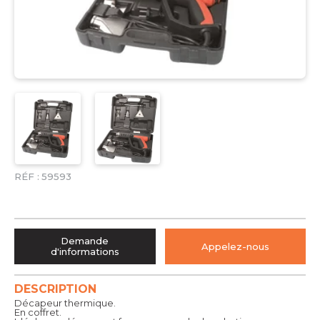
RÉF :
59593
Demande
Appelez-nous
d'informations
DESCRIPTION
Décapeur thermique.
En coffret.