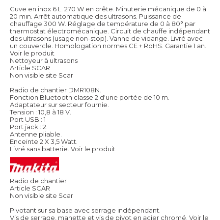
Cuve en inox 6 L. 270 W en crête. Minuterie mécanique de 0 à
20 min. Arrêt automatique des ultrasons. Puissance de
chauffage 300 W. Réglage de température de 0 à 80° par
thermostat électromécanique. Circuit de chauffe indépendant
des ultrasons (usage non-stop). Vanne de vidange. Livré avec
un couvercle. Homologation normes CE + RoHS. Garantie 1 an.
Voir le produit
Nettoyeur à ultrasons
Article SCAR
Non visible site Scar
Radio de chantier DMR108N.
Fonction Bluetooth classe 2 d'une portée de 10 m.
Adaptateur sur secteur fournie.
Tension : 10,8 à 18 V.
Port USB : 1
Port jack : 2.
Antenne pliable.
Enceinte 2 X 3,5 Watt.
Livré sans batterie.
Voir le produit
Radio de chantier
Article SCAR
Non visible site Scar
Pivotant sur sa base avec serrage indépendant.
Vis de serrage, manette et vis de pivot en acier chromé.
Voir le