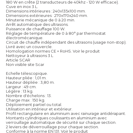
180 W en crête (2 transducteurs de 40khz - 120 W efficace).
Cuve en inox 3 L.
Dimensions intérieures : 240x135x100 mm.
Dimensions extérieures : 270x170x240 mm.
Minuterie mécanique de 0 à 20 min.
Arrêt automatique des ultrasons.
Puissance de chauffage 100 W.
Réglage de température de 0 à 80° par thermostat
électromécanique.
Circuit de chauffe indépendant des ultrasons (usage non-stop).
Livré avec un couvercle.
Homologation normes CE + RoHS.
Voir le produit
Nettoyeur à ultrasons 3 L
Article SCAR
Non visible site Scar
Echelle télescopique.
Hauteur pliée : 1,01 m.
Hauteur dépliée : 3,80 m.
Largeur : 49 cm.
Légère : 13 kg.
Nombre d'échelons : 13.
Charge max : 150 kg.
Déploiement partiel ou total.
Utilisation en intérieur et extérieur.
Profil rectangulaire en aluminium avec rainurage antidérapant.
Montants cylindriques coulissants en aluminium avec
verrouillage automatique de sécurité sur chaque section.
2 leviers de déverrouillage pour chaque section.
Conforme à la norme EN 131.
Voir le produit