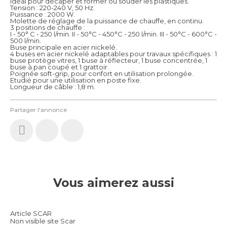
Idéal pour décaper et former ou souder les plastiques.
Tension : 220-240 V, 50 Hz.
Puissance : 2000 W.
Molette de réglage de la puissance de chauffe, en continu.
3 positions de chauffe :
I - 50° C - 250 l/min. II - 50°C - 450°C - 250 l/min. III - 50°C - 600°C -
500 l/min.
Buse principale en acier nickelé.
4 buses en acier nickelé adaptables pour travaux spécifiques : 1
buse protège vitres, 1 buse à réflecteur, 1 buse concentrée, 1
buse à pan coupé et 1 grattoir.
Poignée soft-grip, pour confort en utilisation prolongée.
Etudié pour une utilisation en poste fixe.
Longueur de câble : 1,8 m.
Partager l'annonce
Vous aimerez aussi
Article SCAR
Non visible site Scar