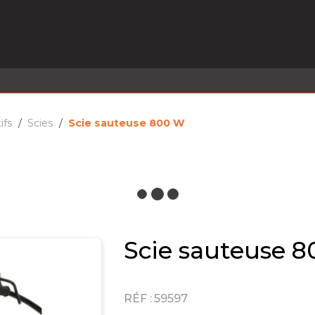
EL EN STOCK
ACTIVITÉS
SERVICES
PRISE
MARQUES
ACTUALITÉS
RECRUTEMENT
ifs
Scies
Scie sauteuse 800 W
Scie sauteuse 
RÉF :
59597