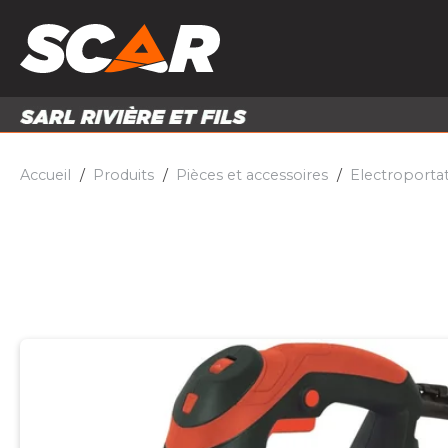
PRODUITS
MATÉRI
MATÉRIEL AGRICOLE
ENTRE
PIÈCES ET ACCESSOIRES
Accueil
Produits
Pièces et accessoires
Electroportat