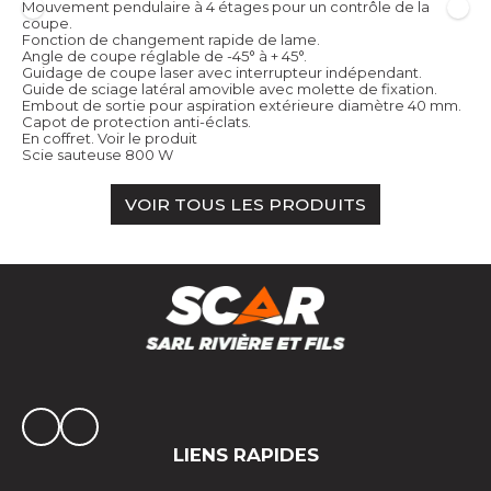
Mouvement pendulaire à 4 étages pour un contrôle de la
coupe.
Fonction de changement rapide de lame.
Angle de coupe réglable de -45° à + 45°.
Guidage de coupe laser avec interrupteur indépendant.
Guide de sciage latéral amovible avec molette de fixation.
Embout de sortie pour aspiration extérieure diamètre 40 mm.
Capot de protection anti-éclats.
En coffret.
Voir le produit
Scie sauteuse 800 W
VOIR TOUS LES PRODUITS
LIENS RAPIDES