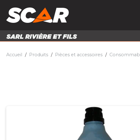
PRODUITS
MATÉRI
MATÉRIEL AGRICOLE
ENTRE
PIÈCES ET ACCESSOIRES
Accueil
Produits
Pièces et accessoires
Consommable