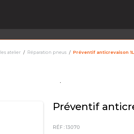
EL EN STOCK
ACTIVITÉS
SERVICES
PRISE
MARQUES
ACTUALITÉS
RECRUTEMENT
s atelier
Réparation pneus
Préventif anticrevaison 1
Préventif anticr
RÉF :
13070