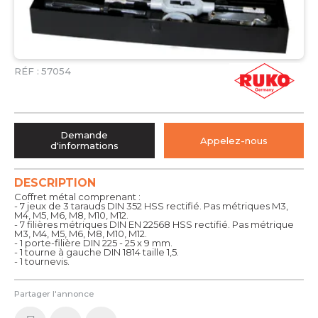
RÉF :
57054
Demande
Appelez-nous
d'informations
DESCRIPTION
Coffret métal comprenant :
- 7 jeux de 3 tarauds DIN 352 HSS rectifié. Pas métriques M3,
M4, M5, M6, M8, M10, M12.
- 7 filières métriques DIN EN 22568 HSS rectifié. Pas métrique
M3, M4, M5, M6, M8, M10, M12.
- 1 porte-filière DIN 225 - 25 x 9 mm.
- 1 tourne à gauche DIN 1814 taille 1,5.
- 1 tournevis.
Partager l'annonce