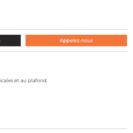
s
Appelez-nous
ticales et au plafond.