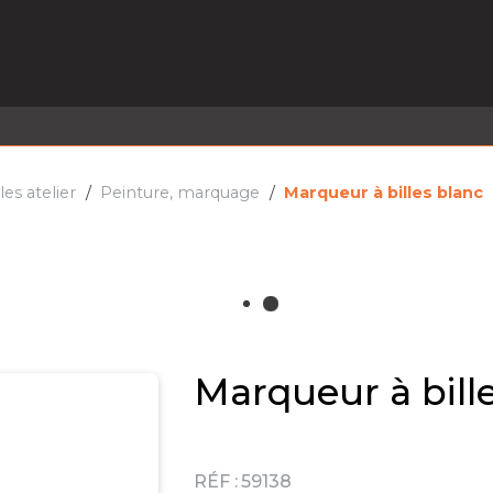
EL EN STOCK
ACTIVITÉS
SERVICES
PRISE
MARQUES
ACTUALITÉS
RECRUTEMENT
s atelier
Peinture, marquage
Marqueur à billes blanc
Marqueur à bill
RÉF :
59138