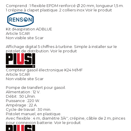
Comprend : 1 flexible EPDM renforcé Ø 20 mm, longueur 1,5 m.
1 crépine à clapet plastique. 2 colliers inox
Voir le produit
Kit d4aspiration ADBLUE
Article SCAR
Non visible site Scar
Affichage digital 5 chiffres à turbine. Simple à installer sur le
pistolet de distribution.
Voir le produit
Compteur gasoil électronique K24 M/MF
Article SCAR
Non visible site Scar
Pompe de transfert pour gasoil.
Alimentation : 12 V.
Débit : 50 L/min.
Puissance : 220 W.
Ampérage : 22 A.
Cycle de travail : 30 min.
Pistolet manuel, en plastique.
Avec flexible : 4 m, diamètre 3/4'', crépine, câble de 2 m, pinces
pour connexion batterie.
Voir le produit