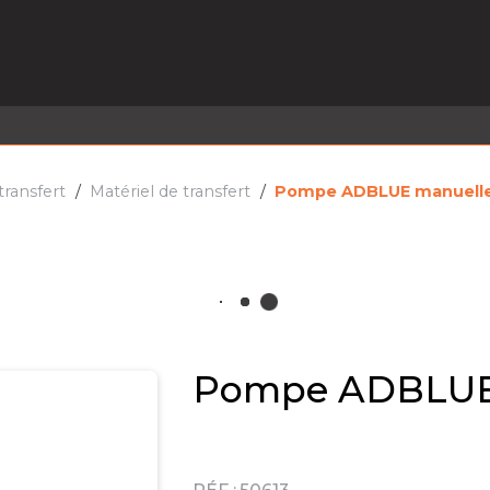
EL EN STOCK
ACTIVITÉS
SERVICES
PRISE
MARQUES
ACTUALITÉS
RECRUTEMENT
transfert
Matériel de transfert
Pompe ADBLUE manuelle 
Pompe ADBLUE 