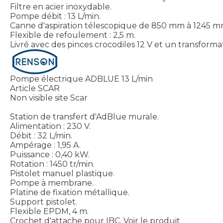
Filtre en acier inoxydable.
Pompe débit : 13 L/min.
Canne d'aspiration télescopique de 850 mm à 1245 m
Flexible de refoulement : 2,5 m.
Livré avec des pinces crocodiles 12 V et un transforma
Pompe électrique ADBLUE 13 L/min
Article SCAR
Non visible site Scar
Station de transfert d'AdBlue murale.
Alimentation : 230 V.
Débit : 32 L/min.
Ampérage : 1,95 A.
Puissance : 0,40 kW.
Rotation : 1450 tr/min.
Pistolet manuel plastique.
Pompe à membrane.
Platine de fixation métallique.
Support pistolet.
Flexible EPDM, 4 m.
Crochet d'attache pour IBC.
Voir le produit