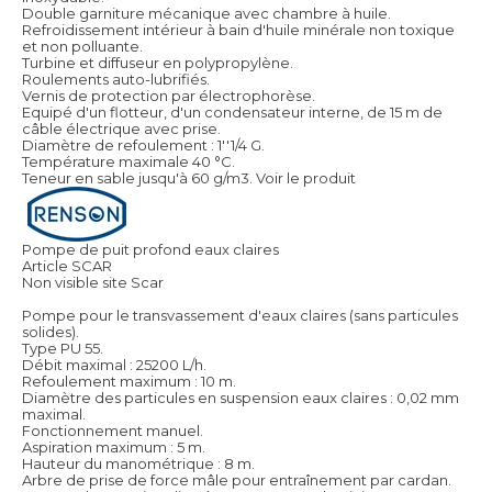
Double garniture mécanique avec chambre à huile.
Refroidissement intérieur à bain d'huile minérale non toxique
et non polluante.
Turbine et diffuseur en polypropylène.
Roulements auto-lubrifiés.
Vernis de protection par électrophorèse.
Equipé d'un flotteur, d'un condensateur interne, de 15 m de
câble électrique avec prise.
Diamètre de refoulement : 1''1/4 G.
Température maximale 40 °C.
Teneur en sable jusqu'à 60 g/m3.
Voir le produit
Pompe de puit profond eaux claires
Article SCAR
Non visible site Scar
Pompe pour le transvassement d'eaux claires (sans particules
solides).
Type PU 55.
Débit maximal : 25200 L/h.
Refoulement maximum : 10 m.
Diamètre des particules en suspension eaux claires : 0,02 mm
maximal.
Fonctionnement manuel.
Aspiration maximum : 5 m.
Hauteur du manométrique : 8 m.
Arbre de prise de force mâle pour entraînement par cardan.