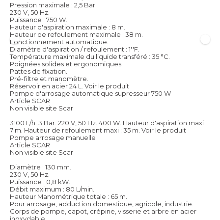
Pression maximale : 2,5 Bar.
230 V, 50 Hz.
Puissance : 750 W.
Hauteur d'aspiration maximale : 8 m.
Hauteur de refoulement maximale : 38 m.
Fonctionnement automatique.
Diamètre d'aspiration / refoulement : 1''F.
Température maximale du liquide transféré : 35 °C.
Poignées solides et ergonomiques.
Pattes de fixation.
Pré-filtre et manomètre.
Réservoir en acier 24 L.
Voir le produit
Pompe d'arrosage automatique supresseur 750 W
Article SCAR
Non visible site Scar
3100 L/h. 3 Bar. 220 V, 50 Hz. 400 W. Hauteur d'aspiration maxi :
7 m. Hauteur de refoulement maxi : 35 m.
Voir le produit
Pompe arrosage manuelle
Article SCAR
Non visible site Scar
Diamètre : 130 mm.
230 V, 50 Hz.
Puissance : 0,8 kW.
Débit maximum : 80 L/min.
Hauteur Manométrique totale : 65 m.
Pour arrosage, adduction domestique, agricole, industrie.
Corps de pompe, capot, crépine, visserie et arbre en acier
inoxydable.