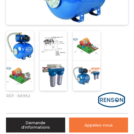
RÉF :
66952
Demande
Appelez-nous
d'informations