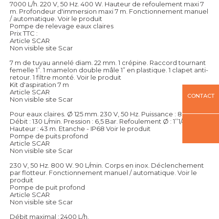
7000 L/h. 220 V, 50 Hz. 400 W. Hauteur de refoulement maxi 7
m. Profondeur d'immersion maxi 7 m. Fonctionnement manuel
/ automatique.
Voir le produit
Pompe de relevage eaux claires
Prix TTC :
Article SCAR
Non visible site Scar
7 m de tuyau annelé diam. 22 mm. 1 crépine. Raccord tournant
femelle 1”. 1 mamelon double mâle 1” en plastique. 1 clapet anti-
retour. 1 filtre monté.
Voir le produit
Kit d'aspiration 7 m
Article SCAR
CONTACT
Non visible site Scar
Pour eaux claires. Ø 125 mm. 230 V, 50 Hz. Puissance : 800 W.
Débit : 130 L/min. Pression : 6,5 Bar. Refoulement Ø : 1’’1/4.
Hauteur : 43 m. Etanche - IP68
Voir le produit
Pompe de puits profond
Article SCAR
Non visible site Scar
230 V, 50 Hz. 800 W. 90 L/min. Corps en inox. Déclenchement
par flotteur. Fonctionnement manuel / automatique.
Voir le
produit
Pompe de puit profond
Article SCAR
Non visible site Scar
Débit maximal : 2400 L/h.