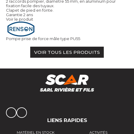
2 raccords pompier, diamètre 55 mm, en aluminium pour
fixation facile des tuyaux.
Clapet de pied en fonte.
Garantie 2 ans
Voir le produit
Pompe prise de force mâle type PU55
VOIR TOUS LES PRODUITS
LIENS RAPIDES
MATÉRIEL EN STOCK
ACTIVITÉS