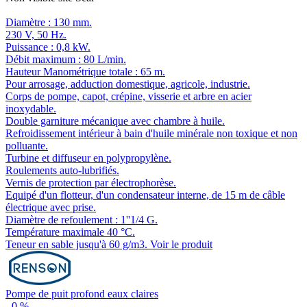
Diamètre : 130 mm.
230 V, 50 Hz.
Puissance : 0,8 kW.
Débit maximum : 80 L/min.
Hauteur Manométrique totale : 65 m.
Pour arrosage, adduction domestique, agricole, industrie.
Corps de pompe, capot, crépine, visserie et arbre en acier
inoxydable.
Double garniture mécanique avec chambre à huile.
Refroidissement intérieur à bain d'huile minérale non toxique et non
polluante.
Turbine et diffuseur en polypropylène.
Roulements auto-lubrifiés.
Vernis de protection par électrophorèse.
Equipé d'un flotteur, d'un condensateur interne, de 15 m de câble
électrique avec prise.
Diamètre de refoulement : 1''1/4 G.
Température maximale 40 °C.
Teneur en sable jusqu'à 60 g/m3.
Voir le produit
Pompe de puit profond eaux claires
-
0
%