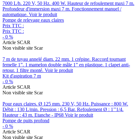
7000 L/h. 220 V, 50 Hz. 400 W. Hauteur de refoulement maxi 7 m.
Profondeur d'immersion maxi 7 m. Fonctionnement manuel /
automatique.
Voir le produit
Pompe de relevage eaux claires
Prix TTC :
Prix TTC :
-
0
%
Article SCAR
Non visible site Scar
7 m de tuyau annelé diam. 22 mm. 1 crépine. Raccord tournant
femelle 1”. 1 mamelon double mâle 1” en plastique. 1 clapet anti-
retour. 1 filtre monté.
Voir le produit
Kit d'aspiration 7 m
-
0
%
Article SCAR
Non visible site Scar
Pour eaux claires. Ø 125 mm. 230 V, 50 Hz. Puissance : 800 W.
Débit : 130 L/min. Pression : 6,5 Bar. Refoulement Ø : 1’’1/4.
Hauteur : 43 m. Etanche - IP68
Voir le produit
Pompe de puits profond
-
0
%
Article SCAR
Non visible site Scar