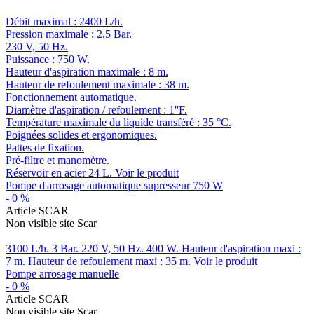
Débit maximal : 2400 L/h.
Pression maximale : 2,5 Bar.
230 V, 50 Hz.
Puissance : 750 W.
Hauteur d'aspiration maximale : 8 m.
Hauteur de refoulement maximale : 38 m.
Fonctionnement automatique.
Diamètre d'aspiration / refoulement : 1''F.
Température maximale du liquide transféré : 35 °C.
Poignées solides et ergonomiques.
Pattes de fixation.
Pré-filtre et manomètre.
Réservoir en acier 24 L.
Voir le produit
Pompe d'arrosage automatique supresseur 750 W
-
0
%
Article SCAR
Non visible site Scar
3100 L/h. 3 Bar. 220 V, 50 Hz. 400 W. Hauteur d'aspiration maxi :
7 m. Hauteur de refoulement maxi : 35 m.
Voir le produit
Pompe arrosage manuelle
-
0
%
Article SCAR
Non visible site Scar