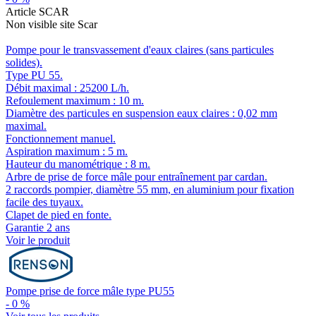
Article SCAR
Non visible site Scar
Pompe pour le transvassement d'eaux claires (sans particules
solides).
Type PU 55.
Débit maximal : 25200 L/h.
Refoulement maximum : 10 m.
Diamètre des particules en suspension eaux claires : 0,02 mm
maximal.
Fonctionnement manuel.
Aspiration maximum : 5 m.
Hauteur du manométrique : 8 m.
Arbre de prise de force mâle pour entraînement par cardan.
2 raccords pompier, diamètre 55 mm, en aluminium pour fixation
facile des tuyaux.
Clapet de pied en fonte.
Garantie 2 ans
Voir le produit
Pompe prise de force mâle type PU55
-
0
%