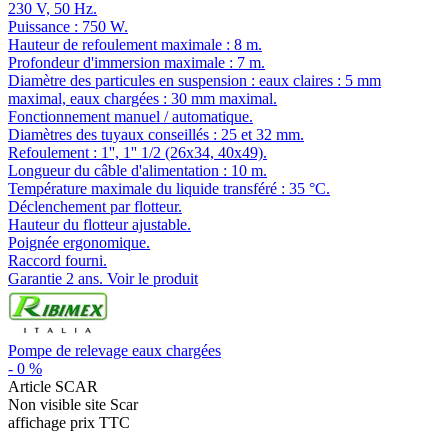
230 V, 50 Hz.
Puissance : 750 W.
Hauteur de refoulement maximale : 8 m.
Profondeur d'immersion maximale : 7 m.
Diamètre des particules en suspension : eaux claires : 5 mm
maximal, eaux chargées : 30 mm maximal.
Fonctionnement manuel / automatique.
Diamètres des tuyaux conseillés : 25 et 32 mm.
Refoulement : 1'', 1'' 1/2 (26x34, 40x49).
Longueur du câble d'alimentation : 10 m.
Température maximale du liquide transféré : 35 °C.
Déclenchement par flotteur.
Hauteur du flotteur ajustable.
Poignée ergonomique.
Raccord fourni.
Garantie 2 ans.
Voir le produit
Pompe de relevage eaux chargées
-
0
%
Article SCAR
Non visible site Scar
affichage prix TTC