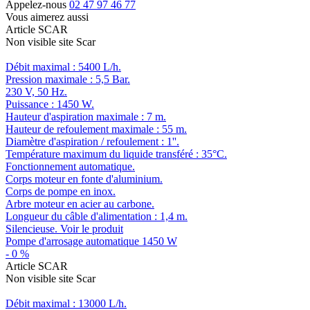
Appelez-nous
02 47 97 46 77
Vous aimerez aussi
Article SCAR
Non visible site Scar
Débit maximal : 5400 L/h.
Pression maximale : 5,5 Bar.
230 V, 50 Hz.
Puissance : 1450 W.
Hauteur d'aspiration maximale : 7 m.
Hauteur de refoulement maximale : 55 m.
Diamètre d'aspiration / refoulement : 1''.
Température maximum du liquide transféré : 35°C.
Fonctionnement automatique.
Corps moteur en fonte d'aluminium.
Corps de pompe en inox.
Arbre moteur en acier au carbone.
Longueur du câble d'alimentation : 1,4 m.
Silencieuse.
Voir le produit
Pompe d'arrosage automatique 1450 W
-
0
%
Article SCAR
Non visible site Scar
Débit maximal : 13000 L/h.