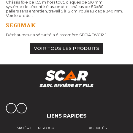
Châssis fixe de 1,55 m hors tout, disques de 510 mm,
système de sécurité élastomère, châssis de 80x80,
paliers sans entretien, travail 5 à 12 cm, rouleau cage 340 mm.
Voir le produit
Déchaumeur a sécurité a élastomère SEGIA DVG12-1
VOIR TOUS LES PRODUITS
LIENS RAPIDES
MATÉRIEL EN STOCK
ACTIVITÉS