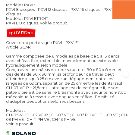
Modèles PXVI :
PXVI 8 disques - PXVI 12 disques - PXVI 16 disques - PXVI 20
disques
Modèles PXVI ETROIT :
PXVI E 8 disques.
Voir le produit
Cover crop porté vigne PXVI - PXVI E
Article SCAR
Gamme composée de 8 modèles de base de 5 à 13 dents
avec châssis fixe, extensible manuellement ou extensible
hydrauliquement selon modèle;
Conçu avec un châssis en tube structurel 80 x 80 x 8 mm et
des dents de 30 x 30 mm, sa profondeur de travail peut
atteindre jusqu'à 25 cm avec un dégagement entre les
rangées de 62 cm, séparation de 25 cm entre les dents (sauf
CH-07-VE-R = 21,5cm). L'attelage est de catégorie II, le soc
patte d'oie est de série, le bras monté avec sécurite non-stop
mécanique à ressort, avec bagues en téflon . Possibilité
d'adapter des options selon vos besoins.
Modèles :
CH-05-V ; CH-07 VE-R ; CH-07 VE ; CH-07 PH VE ; CH-09 VE ; CH-
09 PH VE ; CH-11 PH VE ; CH-13 PH VE
Voir le produit