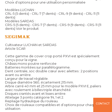
Choix d’options pour une utilisation personnalisée
Modèles LUCHAN :
CRL-5 (5 dents) - CRL-7 (7 dents) - CRL-9 (9 dents) - CRL-11 (11
dents)
Modèles SARDAS :
CRS-5 (5 dents) - CRS-7 (7 dents) - CRS-9 (9 dents) - CRS-11 (11
dents)
Voir le produit
Cultivateur LUCHAN et SARDAS
Article SCAR
Cette gamme de cover crop porté PXVI est spécialement
conçu pour la vigne.
Châssis mono poutre renforcée
Batteries montées sur parallélogramme.
Dent centrale, soc double cœur avec ailettes : 2 positions
avant ou arrière.
Largeur de travail réglable.
Disque diamètre 560, écartement 215 mm.
Arbre carré 40 mm et 25 mm pour le modèle PXVI E, paliers
avec roulement à billes triple étanchéité.
Disques crantés avant et lisses arrière.
Attelage 3 points catégorie 1N, 1 et 2.
Repliage hydraulique du rouleau.
CONTACT
Choix de rouleaux compatibles et d’options pour chaque
utilisation.