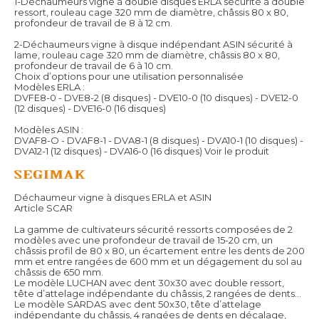
1-Déchaumeurs vigne à double disques ERLA sécurité à double
ressort, rouleau cage 320 mm de diamètre, châssis 80 x 80,
profondeur de travail de 8 à 12 cm.
2-Déchaumeurs vigne à disque indépendant ASIN sécurité à
lame, rouleau cage 320 mm de diamètre, châssis 80 x 80,
profondeur de travail de 6 à 10 cm.
Choix d’options pour une utilisation personnalisée
Modèles ERLA :
DVFE8-0 - DVE8-2 (8 disques) - DVE10-0 (10 disques) - DVE12-0
(12 disques) - DVE16-0 (16 disques)
Modèles ASIN :
DVAF8-O - DVAF8-1 - DVA8-1 (8 disques) - DVA10-1 (10 disques) -
DVA12-1 (12 disques) - DVA16-0 (16 disques)
Voir le produit
Déchaumeur vigne à disques ERLA et ASIN
Article SCAR
La gamme de cultivateurs sécurité ressorts composées de 2
modèles avec une profondeur de travail de 15-20 cm, un
châssis profil de 80 x 80, un écartement entre les dents de 200
mm et entre rangées de 600 mm et un dégagement du sol au
châssis de 650 mm.
Le modèle LUCHAN avec dent 30x30 avec double ressort,
tête d’attelage indépendante du châssis, 2 rangées de dents…
Le modèle SARDAS avec dent 50x30, tête d’attelage
indépendante du châssis, 4 rangées de dents en décalage,