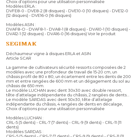
Choix d’options pour une utilisation personnalisée
Modèles ERLA :
DVFE8-0 - DVE8-2 (8 disques) - DVE10-0 (10 disques) - DVE12-0
(12 disques) - DVE16-0 (16 disques)
Modèles ASIN :
DVAF8-O - DVAF8-1 - DVA8-1 (8 disques) - DVA10-1 (10 disques) -
DVA12-1 (12 disques) - DVA16-0 (16 disques)
Voir le produit
Déchaumeur vigne à disques ERLA et ASIN
Article SCAR
La gamme de cultivateurs sécurité ressorts composées de 2
modèles avec une profondeur de travail de 15-20 cm, un
châssis profil de 80 x 80, un écartement entre les dents de 200
mm et entre rangées de 600 mm et un dégagement du sol au
châssis de 650 mm.
Le modèle LUCHAN avec dent 30x30 avec double ressort,
tête d’attelage indépendante du châssis, 2 rangées de dents…
Le modèle SARDAS avec dent 50x30, tête d’attelage
indépendante du châssis, 4 rangées de dents en décalage,
Choix d’options pour une utilisation personnalisée
Modèles LUCHAN :
CRL-5 (5 dents) - CRL-7 (7 dents) - CRL-9 (9 dents) - CRL-11 (11
dents)
Modèles SARDAS :
CRS-5 (5 dents) - CRS-7 (7 dents) - CRS-9 (9 dents) - CRS-11 (11