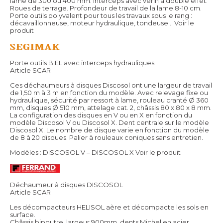
lame de 300 ou 400 mm. Interceps avec vérin à double effet.
Roues de terrage. Profondeur de travail de la lame 8-10 cm.
Porte outils polyvalent pour tous les travaux sous le rang :
décavaillonneuse, moteur hydraulique, tondeuse...
Voir le
produit
Porte outils BIEL avec interceps hydrauliques
Article SCAR
Ces déchaumeurs à disques Discosol ont une largeur de travail
de 1,50 m à 3 m en fonction du modèle. Avec relevage fixe ou
hydraulique, sécurité par ressort à lame, rouleau cranté Ø 360
mm, disques Ø 510 mm, attelage cat. 2, châssis 80 x 80 x 8 mm.
La configuration des disques en V ou en X en fonction du
modèle Discosol V ou Discosol X. Dent centrale sur le modèle
Discosol X. Le nombre de disque varie en fonction du modèle
de 8 à 20 disques. Palier à rouleaux coniques sans entretien.
Modèles : DISCOSOL V – DISCOSOL X
Voir le produit
Déchaumeur à disques DISCOSOL
Article SCAR
Les décompacteurs HELISOL aère et décompacte les sols en
surface.
Châssis bipoutre, largeur 900mm, dents Michel en acier,