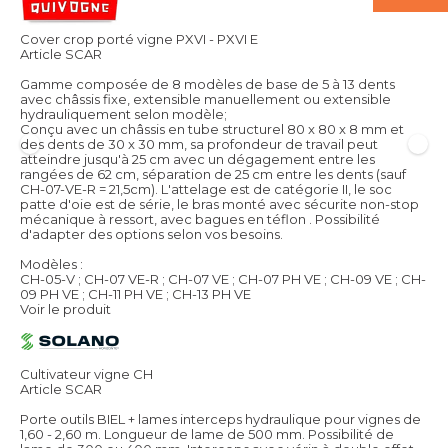
Cover crop porté vigne PXVI - PXVI E
Article SCAR
Gamme composée de 8 modèles de base de 5 à 13 dents
avec châssis fixe, extensible manuellement ou extensible
hydrauliquement selon modèle;
Conçu avec un châssis en tube structurel 80 x 80 x 8 mm et
des dents de 30 x 30 mm, sa profondeur de travail peut
atteindre jusqu'à 25 cm avec un dégagement entre les
rangées de 62 cm, séparation de 25 cm entre les dents (sauf
CH-07-VE-R = 21,5cm). L'attelage est de catégorie II, le soc
patte d'oie est de série, le bras monté avec sécurite non-stop
mécanique à ressort, avec bagues en téflon . Possibilité
d'adapter des options selon vos besoins.
Modèles :
CH-05-V ; CH-07 VE-R ; CH-07 VE ; CH-07 PH VE ; CH-09 VE ; CH-
09 PH VE ; CH-11 PH VE ; CH-13 PH VE
Voir le produit
Cultivateur vigne CH
Article SCAR
Porte outils BIEL + lames interceps hydraulique pour vignes de
1,60 - 2,60 m. Longueur de lame de 500 mm. Possibilité de