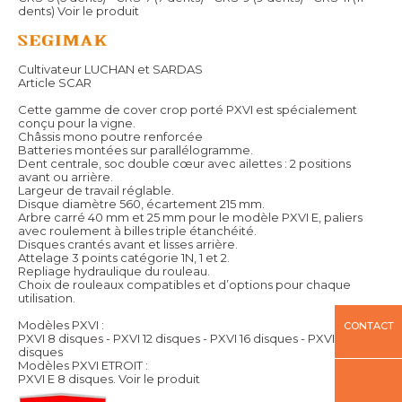
dents)
Voir le produit
Cultivateur LUCHAN et SARDAS
Article SCAR
Cette gamme de cover crop porté PXVI est spécialement
conçu pour la vigne.
Châssis mono poutre renforcée
Batteries montées sur parallélogramme.
Dent centrale, soc double cœur avec ailettes : 2 positions
avant ou arrière.
Largeur de travail réglable.
Disque diamètre 560, écartement 215 mm.
Arbre carré 40 mm et 25 mm pour le modèle PXVI E, paliers
avec roulement à billes triple étanchéité.
Disques crantés avant et lisses arrière.
Attelage 3 points catégorie 1N, 1 et 2.
Repliage hydraulique du rouleau.
Choix de rouleaux compatibles et d’options pour chaque
utilisation.
Modèles PXVI :
CONTACT
PXVI 8 disques - PXVI 12 disques - PXVI 16 disques - PXVI 20
disques
Modèles PXVI ETROIT :
PXVI E 8 disques.
Voir le produit