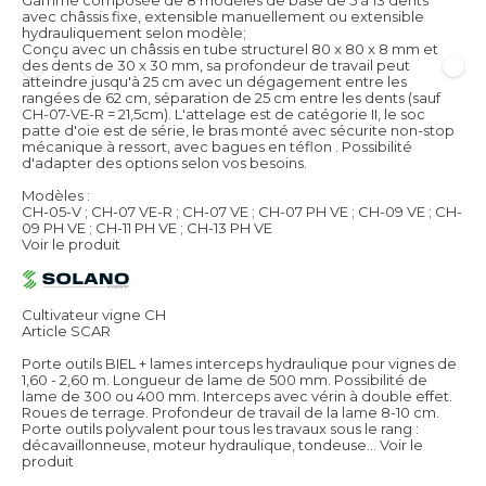
Gamme composée de 8 modèles de base de 5 à 13 dents
avec châssis fixe, extensible manuellement ou extensible
hydrauliquement selon modèle;
Conçu avec un châssis en tube structurel 80 x 80 x 8 mm et
des dents de 30 x 30 mm, sa profondeur de travail peut
atteindre jusqu'à 25 cm avec un dégagement entre les
rangées de 62 cm, séparation de 25 cm entre les dents (sauf
CH-07-VE-R = 21,5cm). L'attelage est de catégorie II, le soc
patte d'oie est de série, le bras monté avec sécurite non-stop
mécanique à ressort, avec bagues en téflon . Possibilité
d'adapter des options selon vos besoins.
Modèles :
CH-05-V ; CH-07 VE-R ; CH-07 VE ; CH-07 PH VE ; CH-09 VE ; CH-
09 PH VE ; CH-11 PH VE ; CH-13 PH VE
Voir le produit
Cultivateur vigne CH
Article SCAR
Porte outils BIEL + lames interceps hydraulique pour vignes de
1,60 - 2,60 m. Longueur de lame de 500 mm. Possibilité de
lame de 300 ou 400 mm. Interceps avec vérin à double effet.
Roues de terrage. Profondeur de travail de la lame 8-10 cm.
Porte outils polyvalent pour tous les travaux sous le rang :
décavaillonneuse, moteur hydraulique, tondeuse...
Voir le
produit