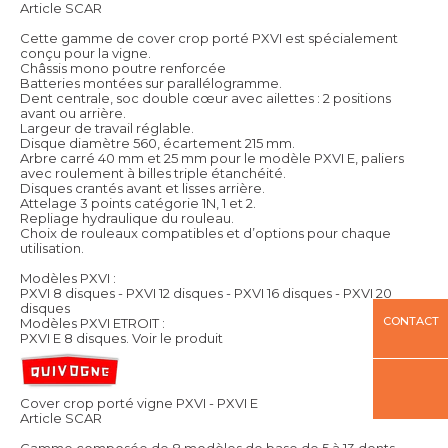
Article SCAR
Cette gamme de cover crop porté PXVI est spécialement
conçu pour la vigne.
Châssis mono poutre renforcée
Batteries montées sur parallélogramme.
Dent centrale, soc double cœur avec ailettes : 2 positions
avant ou arrière.
Largeur de travail réglable.
Disque diamètre 560, écartement 215 mm.
Arbre carré 40 mm et 25 mm pour le modèle PXVI E, paliers
avec roulement à billes triple étanchéité.
Disques crantés avant et lisses arrière.
Attelage 3 points catégorie 1N, 1 et 2.
Repliage hydraulique du rouleau.
Choix de rouleaux compatibles et d’options pour chaque
utilisation.
Modèles PXVI :
PXVI 8 disques - PXVI 12 disques - PXVI 16 disques - PXVI 20
disques
CONTACT
Modèles PXVI ETROIT :
PXVI E 8 disques.
Voir le produit
Cover crop porté vigne PXVI - PXVI E
Article SCAR