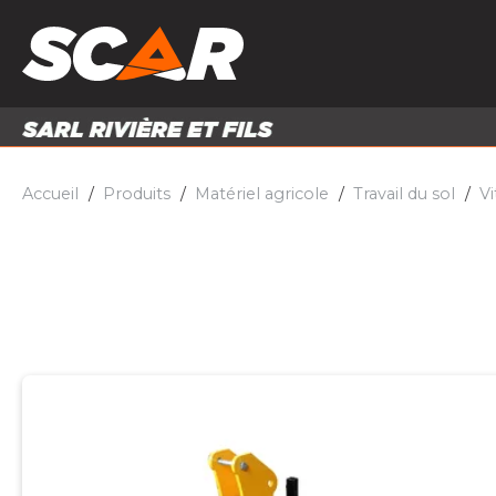
PRODUITS
MATÉRI
MATÉRIEL AGRICOLE
ENTRE
PIÈCES ET ACCESSOIRES
Accueil
Produits
Matériel agricole
Travail du sol
Vi