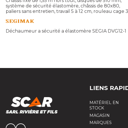
Châssis fixe de 1,55 m hors tout, disques de 510 mm,
système de sécurité élastomère, châssis de 80x80,
paliers sans entretien, travail 5 à 12 cm, rouleau cag
Déchaumeur a sécurité a élastomère SEGIA DVG12-1
LIENS RAPI
MATÉRIEL EN
STOCK
MAGASIN
MARQUES