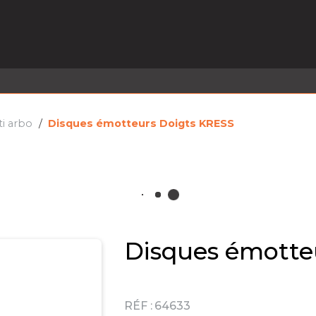
EL EN STOCK
ACTIVITÉS
SERVICES
PRISE
MARQUES
ACTUALITÉS
RECRUTEMENT
ti arbo
Disques émotteurs Doigts KRESS
Disques émotte
RÉF :
64633