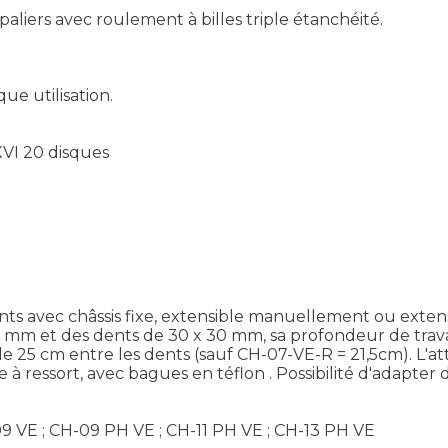
liers avec roulement à billes triple étanchéité.
e utilisation.
XVI 20 disques
s avec châssis fixe, extensible manuellement ou exte
8 mm et des dents de 30 x 30 mm, sa profondeur de trava
5 cm entre les dents (sauf CH-07-VE-R = 21,5cm). L'attel
à ressort, avec bagues en téflon . Possibilité d'adapter d
9 VE ; CH-09 PH VE ; CH-11 PH VE ; CH-13 PH VE