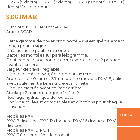
CRS-5 (5 dents) - CRS-7 (7 dents) - CRS-9 (9 dents) - CRS-11 (11
dents)
Voir le produit
Cultivateur LUCHAN et SARDAS
Article SCAR
Cette gamme de cover crop porté PXVI est spécialement
conçu pour la vigne.
Châssis mono poutre renforcée
Batteries montées sur parallélogramme.
Dent centrale, soc double cœur avec ailettes : 2 positions
avant ou arrière.
Largeur de travail réglable.
Disque diamètre 560, écartement 215 mm.
Arbre carré 40 mm et 25 mm pour le modèle PXVI E, paliers
avec roulement à billes triple étanchéité.
Disques crantés avant et lisses arrière.
Attelage 3 points catégorie 1N, 1 et 2.
Repliage hydraulique du rouleau.
Choix de rouleaux compatibles et d’options pour chaque
utilisation.
CONTACT
Modèles PXVI :
PXVI 8 disques - PXVI 12 disques - PXVI 16 disques - PXVI 20
disques
Modèles PXVI ETROIT :
PXVI E 8 disques.
Voir le produit