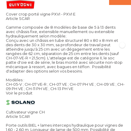
Cover crop porté vigne PXVI - PXVI E
Article SCAR
Gamme composée de 8 modèles de base de 5 à 13 dents
avec châssis fixe, extensible manuellement ou extensible
hydrauliquement selon modèle;
Conçu avec un châssis en tube structurel 80 x 80 x 8 mm et
des dents de 30 x 30 mm, sa profondeur de travail peut
atteindre jusqu'à 25 cm avec un dégagement entre les
rangées de 62 cm, séparation de 25 cm entre les dents (sauf
CH-07-VE-R = 21,5cm). L'attelage est de catégorie II, le soc
patte d'oie est de série, le bras monté avec sécurite non-stop
mécanique à ressort, avec bagues en téflon . Possibilité
d'adapter des options selon vos besoins.
Modèles :
CH-05-V ; CH-07 VE-R ; CH-07 VE ; CH-07 PH VE ; CH-09 VE ; CH-
09 PH VE ; CH-11 PH VE ; CH-13 PH VE
Voir le produit
Cultivateur vigne CH
Article SCAR
Porte outils BIEL + lames interceps hydraulique pour vignes de
1,60 - 2,60 m. Longueur de lame de 500 mm. Possibilité de