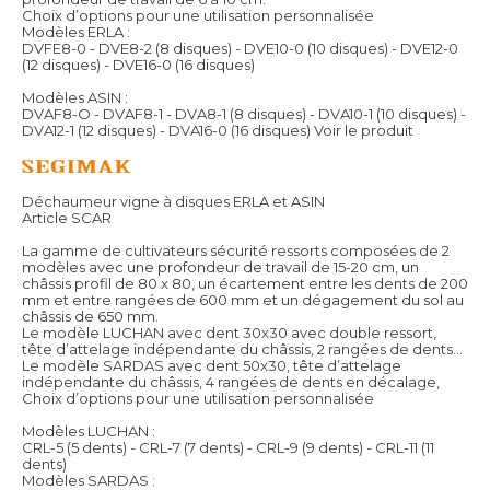
Choix d’options pour une utilisation personnalisée
Modèles ERLA :
DVFE8-0 - DVE8-2 (8 disques) - DVE10-0 (10 disques) - DVE12-0
(12 disques) - DVE16-0 (16 disques)
Modèles ASIN :
DVAF8-O - DVAF8-1 - DVA8-1 (8 disques) - DVA10-1 (10 disques) -
DVA12-1 (12 disques) - DVA16-0 (16 disques)
Voir le produit
Déchaumeur vigne à disques ERLA et ASIN
Article SCAR
La gamme de cultivateurs sécurité ressorts composées de 2
modèles avec une profondeur de travail de 15-20 cm, un
châssis profil de 80 x 80, un écartement entre les dents de 200
mm et entre rangées de 600 mm et un dégagement du sol au
châssis de 650 mm.
Le modèle LUCHAN avec dent 30x30 avec double ressort,
tête d’attelage indépendante du châssis, 2 rangées de dents…
Le modèle SARDAS avec dent 50x30, tête d’attelage
indépendante du châssis, 4 rangées de dents en décalage,
Choix d’options pour une utilisation personnalisée
Modèles LUCHAN :
CRL-5 (5 dents) - CRL-7 (7 dents) - CRL-9 (9 dents) - CRL-11 (11
dents)
Modèles SARDAS :