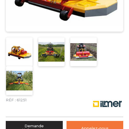
RÉF :
61251
Demande
Appelez-nous