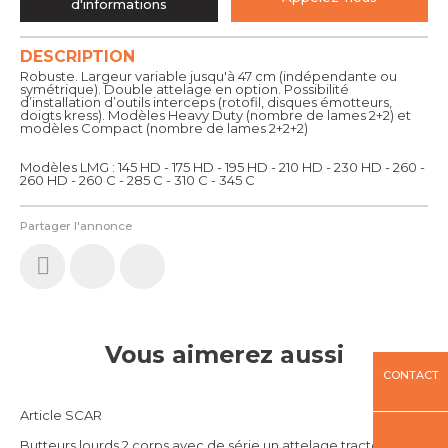
d'informations
DESCRIPTION
Robuste. Largeur variable jusqu'à 47 cm (indépendante ou
symétrique). Double attelage en option. Possibilité
d’installation d’outils interceps (rotofil, disques émotteurs,
doigts kress). Modèles Heavy Duty (nombre de lames 2+2) et
modèles Compact (nombre de lames 2+2+2)
Modèles LMG : 145 HD - 175 HD - 195 HD - 210 HD - 230 HD - 260 -
260 HD - 260 C - 285 C - 310 C - 345 C
Partager l'annonce
Vous aimerez aussi
CONTACT
Article SCAR
Butteurs lourds 2 corps avec de série un attelage tracteur 3