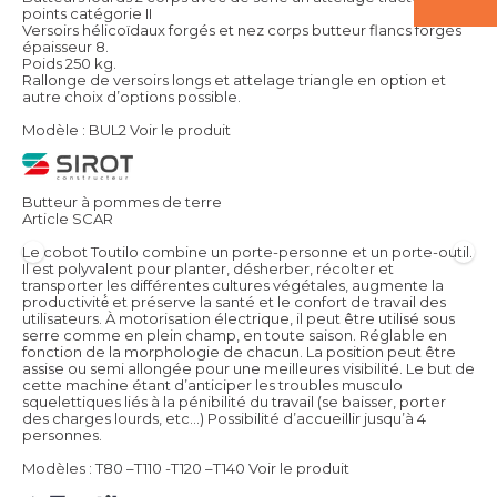
points catégorie II
Versoirs hélicoïdaux forgés et nez corps butteur flancs forgés
épaisseur 8.
Poids 250 kg.
Rallonge de versoirs longs et attelage triangle en option et
autre choix d’options possible.
Modèle : BUL2
Voir le produit
Butteur à pommes de terre
Article SCAR
Le cobot Toutilo combine un porte-personne et un porte-outil.
Il est polyvalent pour planter, désherber, récolter et
transporter les différentes cultures végétales, augmente la
productivité́ et préserve la santé et le confort de travail des
utilisateurs. À motorisation électrique, il peut être utilisé sous
serre comme en plein champ, en toute saison. Réglable en
fonction de la morphologie de chacun. La position peut être
assise ou semi allongée pour une meilleures visibilité. Le but de
cette machine étant d’anticiper les troubles musculo
squelettiques liés à la pénibilité du travail (se baisser, porter
des charges lourds, etc…) Possibilité d’accueillir jusqu’à 4
personnes.
Modèles : T80 –T110 -T120 –T140
Voir le produit