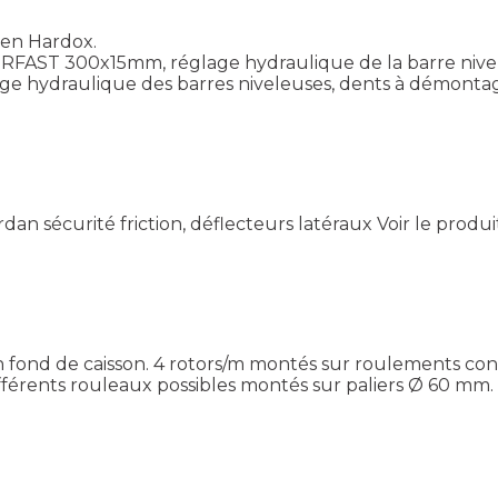
 en Hardox.
PERFAST 300x15mm, réglage hydraulique de la barre niv
age hydraulique des barres niveleuses, dents à démon
rdan sécurité friction, déflecteurs latéraux
Voir le produi
n fond de caisson. 4 rotors/m montés sur roulements c
férents rouleaux possibles montés sur paliers Ø 60 mm.