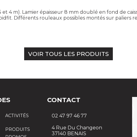
(3,5 et 4 m). Lamier épaisseur 8 mm doublé en fond de ca
dfit. Différents rouleaux possibles montés sur paliers 
VOIR TOUS LES PRODUITS
DES
CONTACT
ACTIVITÉS
02 47 97 46 77
4 Rue Du Changeon
PRODUITS
37140 BENAIS