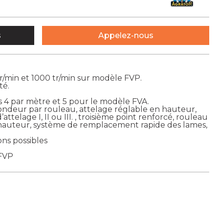
s
Appelez-nous
tr/min et 1000 tr/min sur modèle FVP.
té.
s 4 par mètre et 5 pour le modèle FVA.
ondeur par rouleau, attelage réglable en hauteur,
ttelage I, II ou III. , troisième point renforcé, rouleau
n hauteur, système de remplacement rapide des lames,
ons possibles
 FVP