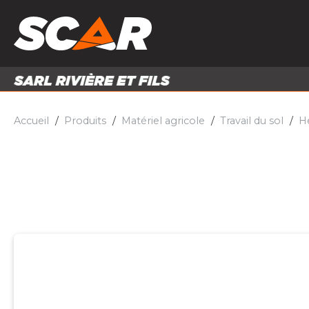
PRODUITS
MATÉRI
MATÉRIEL AGRICOLE
ENTRE
PIÈCES ET ACCESSOIRES
Accueil
Produits
Matériel agricole
Travail du sol
He