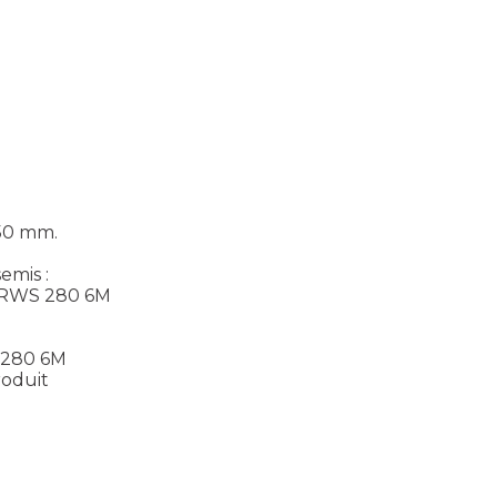
50 mm.
mis :
HRWS 280 6M
 280 6M
roduit