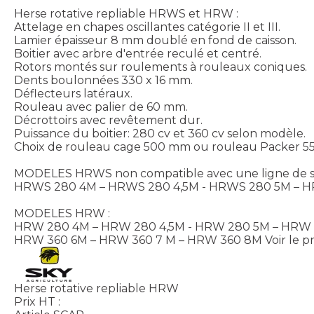
Herse rotative repliable HRWS et HRW :
Attelage en chapes oscillantes catégorie II et III.
Lamier épaisseur 8 mm doublé en fond de caisson.
Boitier avec arbre d'entrée reculé et centré.
Rotors montés sur roulements à rouleaux coniques.
Dents boulonnées 330 x 16 mm.
Déflecteurs latéraux.
Rouleau avec palier de 60 mm.
Décrottoirs avec revêtement dur.
Puissance du boitier: 280 cv et 360 cv selon modèle.
Choix de rouleau cage 500 mm ou rouleau Packer 5
MODELES HRWS non compatible avec une ligne de se
HRWS 280 4M – HRWS 280 4,5M - HRWS 280 5M – 
MODELES HRW :
HRW 280 4M – HRW 280 4,5M - HRW 280 5M – HRW
HRW 360 6M – HRW 360 7 M – HRW 360 8M
Voir le p
Herse rotative repliable HRW
Prix HT :