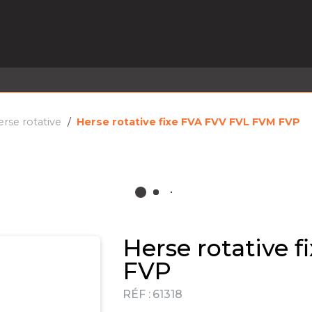
EL EN STOCK
ACTIVITÉS
SERVICES
PRISE
MARQUES
ACTUALITÉS
RECRUTEMENT
rse rotative
Herse rotative fixe FVA FVV FVL FVM FVP
Herse rotative 
FVP
RÉF :
61318