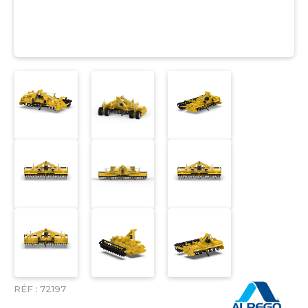
RÉF :
72197