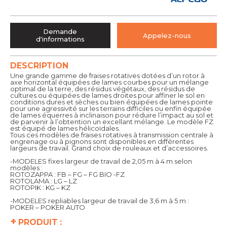
Demande
Appelez-nous
d'informations
DESCRIPTION
Une grande gamme de fraises rotatives dotées d’un rotor à
axe horizontal équipées de lames courbes pour un mélange
optimal de la terre, des résidus végétaux, des résidus de
cultures ou équipées de lames droites pour affiner le sol en
conditions dures et sèches ou bien équipées de lames pointe
pour une agressivité sur les terrains difficiles ou enfin équipée
de lames équerres à inclinaison pour réduire l’impact au sol et
de parvenir à l’obtention un excellant mélange. Le modèle FZ
est équipé de lames hélicoïdales.
Tous ces modèles de fraises rotatives à transmission centrale à
engrenage ou à pignons sont disponibles en différentes
largeurs de travail. Grand choix de rouleaux et d’accessoires.
-MODELES fixes largeur de travail de 2,05 m à 4 m selon
modèles :
ROTOZAPPA : FB – FG – FG BIO -FZ
ROTOLAMA : LG – LZ
ROTOPIK : KG – KZ
-MODELES repliables largeur de travail de 3,6 m à 5 m :
POKER – POKER AUTO
+
PRODUIT :