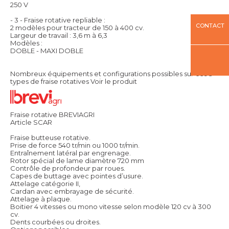
250 V
- 3 - Fraise rotative repliable :
CONTACT
2 modèles pour tracteur de 150 à 400 cv.
Largeur de travail : 3,6 m à 6,3
Modèles :
DOBLE - MAXI DOBLE
Nombreux équipements et configurations possibles sur ces 3
types de fraise rotatives
Voir le produit
Fraise rotative BREVIAGRI
Article SCAR
Fraise butteuse rotative.
Prise de force 540 tr/min ou 1000 tr/min.
Entraînement latéral par engrenage.
Rotor spécial de lame diamètre 720 mm
Contrôle de profondeur par roues.
Capes de buttage avec pointes d’usure.
Attelage catégorie II,
Cardan avec embrayage de sécurité.
Attelage à plaque.
Boitier 4 vitesses ou mono vitesse selon modèle 120 cv à 300
cv.
Dents courbées ou droites.