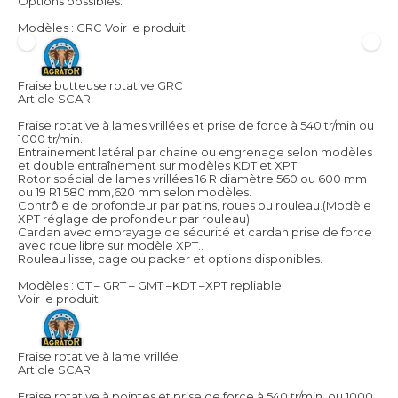
Options possibles.
Modèles : GRC
Voir le produit
Fraise butteuse rotative GRC
Article SCAR
Fraise rotative à lames vrillées et prise de force à 540 tr/min ou
1000 tr/min.
Entrainement latéral par chaine ou engrenage selon modèles
et double entraînement sur modèles KDT et XPT.
Rotor spécial de lames vrillées 16 R diamètre 560 ou 600 mm
ou 19 R1 580 mm,620 mm selon modèles.
Contrôle de profondeur par patins, roues ou rouleau.(Modèle
XPT réglage de profondeur par rouleau).
Cardan avec embrayage de sécurité et cardan prise de force
avec roue libre sur modèle XPT..
Rouleau lisse, cage ou packer et options disponibles.
Modèles : GT – GRT – GMT –KDT –XPT repliable.
Voir le produit
Fraise rotative à lame vrillée
Article SCAR
Fraise rotative à pointes et prise de force à 540 tr/min. ou 1000