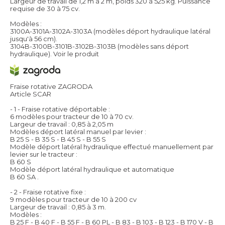
Largeur de travail de 1,2 m à 2 m, poids 320 à 525 kg. Puissance
requise de 30 à 75 cv.
Modèles :
3100A-3101A-3102A-3103A (modèles déport hydraulique latéral
jusqu'à 56 cm).
3104B-3100B-3101B-3102B-3103B (modèles sans déport
hydraulique).
Voir le produit
Fraise rotative ZAGRODA
Article SCAR
- 1 - Fraise rotative déportable :
6 modèles pour tracteur de 10 à 70 cv.
Largeur de travail : 0,85 à 2,05 m
Modèles déport latéral manuel par levier :
B 25 S - B 35 S - B 45 S - B 55 S
Modèle déport latéral hydraulique effectué manuellement par
levier sur le tracteur :
B 60 S
Modèle déport latéral hydraulique et automatique
B 60 SA .
- 2 - Fraise rotative fixe :
9 modèles pour tracteur de 10 à 200 cv
Largeur de travail : 0,85 à 3 m.
Modèles :
B 25 F - B 40 F - B 55 F - B 60 PL - B 83 - B 103 - B 123 - B 170 V - B