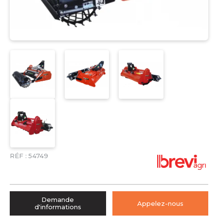
RÉF :
54749
Demande
Appelez-nous
d'informations