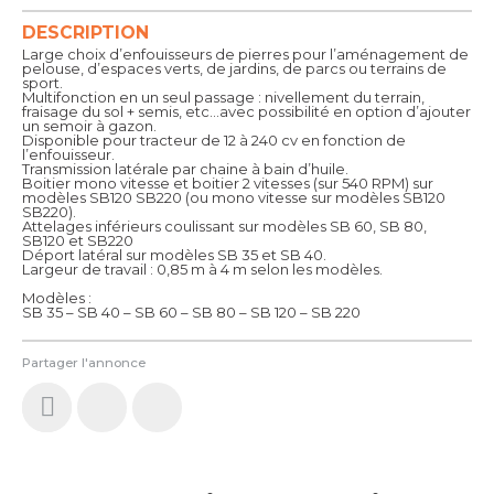
DESCRIPTION
Large choix d’enfouisseurs de pierres pour l’aménagement de
pelouse, d’espaces verts, de jardins, de parcs ou terrains de
sport.
Multifonction en un seul passage : nivellement du terrain,
fraisage du sol + semis, etc…avec possibilité en option d’ajouter
un semoir à gazon.
Disponible pour tracteur de 12 à 240 cv en fonction de
l’enfouisseur.
Transmission latérale par chaine à bain d’huile.
Boitier mono vitesse et boitier 2 vitesses (sur 540 RPM) sur
modèles SB120 SB220 (ou mono vitesse sur modèles SB120
SB220).
Attelages inférieurs coulissant sur modèles SB 60, SB 80,
SB120 et SB220
Déport latéral sur modèles SB 35 et SB 40.
Largeur de travail : 0,85 m à 4 m selon les modèles.
Modèles :
SB 35 – SB 40 – SB 60 – SB 80 – SB 120 – SB 220
Partager l'annonce