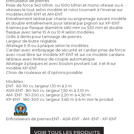
Enfouisseur de pierres
Prise de force 540 tr/min. ou 1000 tr/min et mono vitesse ou 4
vitesses le tout selon modèle et rotor tournant à l’inverse sur
modèles ASR-ENT et AM-ENT.
Entraînement latéral par chaine ou engrenage suivant modèle
et double entraînement pour latéral par pignon sur XP-ENT.
6 lames par flasque diamètre 480 mm ou 530 mm et double
flasque avec lame 10 A ou 10 R selon modèles.
Grille à dents pour tamisage de pierres.
Largeur de butte réglable.
Attelage II, III ou à plaque selon le modèles.
Cardan avec embrayage de sécurité et cardan prise de force
avec roue libre sur modèle XP-ENT et sur ce modèle cardans
latéraux avec limiteur de couple automatique.
Attelage à plaques et avec boulon pivotant cat. II et III sur
modèle XP-ENT.
Choix de rouleaux et d’options possible.
Modèles :
ENT : 60-110 cv, largeur 1,10 m à 2 m
ASR-ENT : 80-140 cv, largeur 1,50 m à 3,10 m
AM- ENT : 90-200 cv, largeur 2,20 m à 4,50 m
XP-ENT : 180-300 cv, largeur 3,60 m à 6 m
Voir le produit
Enfouisseurs de pierres ENT - ASR-ENT - AM- ENT - XP-ENT
VOIR TOUS LES PRODUITS