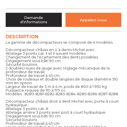
Demande
Appelez-nous
d'informations
DESCRIPTION
La gamme de décompacteurs se compose de 4 modèles.
Décompacteur châssis en V à dents Michel avec :
Attelage 3 points cat. II et II suivant modèles.
Changement de l'écartement des dents possibles
Dégagement sous bâti 90 cm.
Sécurité boulons.
2 doubles roues de jauge avec réglage mécanique de la
profondeur de travail.
Profondeur de travail à 45 cm.
Choix de rouleaux et double rangées de disque diamètre 510
mm en option.
Largeur de travail de 3 m à 4 m, poids de 800 à 1 950 kg.
Puissance requise de 110 à 170 cv.
Modèles : 8280-8281-8282-8283-8284-8285-8286-8287-8288.
Décompacteur châssis droit à dent Michel avec porte à court
hydraulique :
Attelage 3 points cat. III
Attelage arrière 3 points avec port à court hydraulique.
Dégagement sous bâti 90 cm.
Sécurité boulons.
Profondeur de travail à 45 cm.
Largeur de travail de 3 m à 4 m, poids de 950 à 1 350 kg.