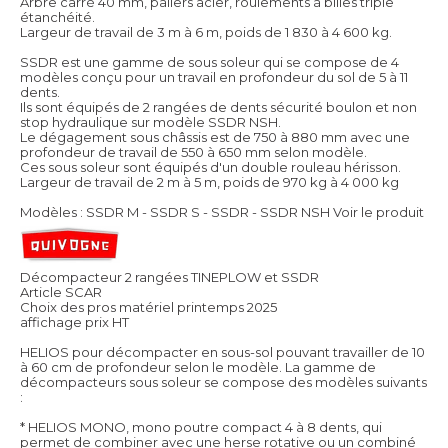
Arbre carré 40 mm, paliers acier, roulements à billes triple
étanchéité.
Largeur de travail de 3 m à 6 m, poids de 1 830 à 4 600 kg.
SSDR est une gamme de sous soleur qui se compose de 4
modèles conçu pour un travail en profondeur du sol de 5 à 11
dents.
Ils sont équipés de 2 rangées de dents sécurité boulon et non
stop hydraulique sur modèle SSDR NSH.
Le dégagement sous châssis est de 750 à 880 mm avec une
profondeur de travail de 550 à 650 mm selon modèle.
Ces sous soleur sont équipés d'un double rouleau hérisson.
Largeur de travail de 2 m à 5 m, poids de 970 kg à 4 000 kg
Modèles : SSDR M - SSDR S - SSDR - SSDR NSH
Voir le produit
Décompacteur 2 rangées TINEPLOW et SSDR
Article SCAR
Choix des pros matériel printemps 2025
affichage prix HT
HELIOS pour décompacter en sous-sol pouvant travailler de 10
à 60 cm de profondeur selon le modèle. La gamme de
décompacteurs sous soleur se compose des modèles suivants
:
* HELIOS MONO, mono poutre compact 4 à 8 dents, qui
permet de combiner avec une herse rotative ou un combiné