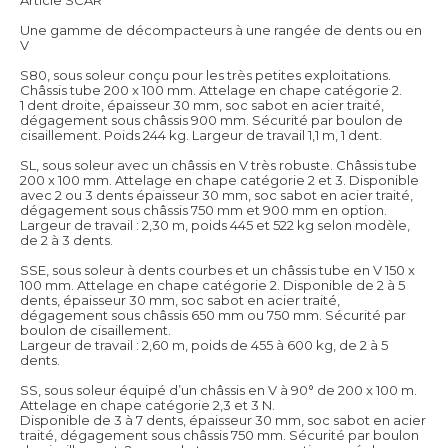
Une gamme de décompacteurs à une rangée de dents ou en
V
S80, sous soleur conçu pour les très petites exploitations.
Châssis tube 200 x 100 mm. Attelage en chape catégorie 2.
1 dent droite, épaisseur 30 mm, soc sabot en acier traité,
dégagement sous châssis 900 mm. Sécurité par boulon de
cisaillement. Poids 244 kg. Largeur de travail 1,1 m, 1 dent.
SL, sous soleur avec un châssis en V très robuste. Châssis tube
200 x 100 mm. Attelage en chape catégorie 2 et 3. Disponible
avec 2 ou 3 dents épaisseur 30 mm, soc sabot en acier traité,
dégagement sous châssis 750 mm et 900 mm en option.
Largeur de travail : 2,30 m, poids 445 et 522 kg selon modèle,
de 2 à 3 dents.
SSE, sous soleur à dents courbes et un châssis tube en V 150 x
100 mm. Attelage en chape catégorie 2. Disponible de 2 à 5
dents, épaisseur 30 mm, soc sabot en acier traité,
dégagement sous châssis 650 mm ou 750 mm. Sécurité par
boulon de cisaillement.
Largeur de travail : 2,60 m, poids de 455 à 600 kg, de 2 à 5
dents.
SS, sous soleur équipé d’un châssis en V à 90° de 200 x 100 m.
Attelage en chape catégorie 2,3 et 3 N.
Disponible de 3 à 7 dents, épaisseur 30 mm, soc sabot en acier
traité, dégagement sous châssis 750 mm. Sécurité par boulon