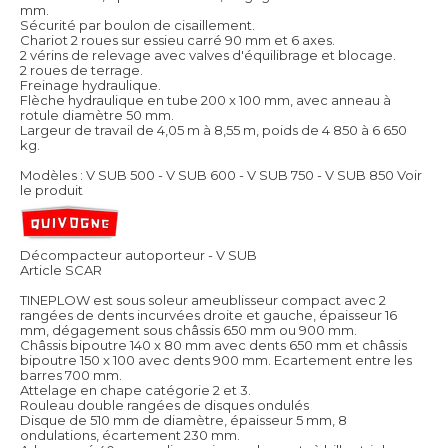
mm.
Sécurité par boulon de cisaillement.
Chariot 2 roues sur essieu carré 90 mm et 6 axes.
2 vérins de relevage avec valves d'équilibrage et blocage.
2 roues de terrage.
Freinage hydraulique.
Flèche hydraulique en tube 200 x 100 mm, avec anneau à
rotule diamètre 50 mm.
Largeur de travail de 4,05 m à 8,55 m, poids de 4 850 à 6 650
kg.
Modèles : V SUB 500 - V SUB 600 - V SUB 750 - V SUB 850
Voir
le produit
Décompacteur autoporteur - V SUB
Article SCAR
TINEPLOW est sous soleur ameublisseur compact avec 2
rangées de dents incurvées droite et gauche, épaisseur 16
mm, dégagement sous châssis 650 mm ou 900 mm.
Châssis bipoutre 140 x 80 mm avec dents 650 mm et châssis
bipoutre 150 x 100 avec dents 900 mm. Ecartement entre les
barres 700 mm.
Attelage en chape catégorie 2 et 3.
Rouleau double rangées de disques ondulés
Disque de 510 mm de diamètre, épaisseur 5 mm, 8
ondulations, écartement 230 mm.