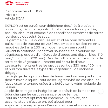
Décompacteur HELIOS
Prix HT :
Article SCAR
EXPLOR est un pulvériseur défricheur destinés à plusieurs
utilisations, défrichage, restructuration des sols compactés,
pseudo labours et exposé à des conditions extrêmes de terres
lourdes ou des sols très secs.
La gamme de 10 à 22 disques est étudiée pour différentes
puissances de tracteur de 210 à 600 cv et elle se décline en 3
modèles de 2 m à 5.30 m uniquement en semi porté.
Suivant la profondeur de travail souhaitée et le volume de
végétaux, plusieurs diamètres de disques sont disponibles (810
mm, 910 mm ou 1020 mm). Des décrottoirs raclent le surplus de
terre et de végétaux qui restent collés sur le disque.
Les écartements entres les disques sont de 350 mm, 400 mm
et 500 mm suivants le types de végétaux ou de racines à
dégager.
Le réglage de la profondeur de travail peut se faire par l'angle
des trains de disques. Pour doser l'agressivité de vos disques il
faut ajuster le terrage grâce à la butée sur le vérin réglable de
l'essieu.
La clé de serrage est intégrée sur le châssis de la machine
pour changer les disques sans perte de temps.
Pour un confort optimal sur champs ou sur route, des
accumulateurs d'azote ont été ajouté pour
apporter une suspension à l'essieu de roues et soulager ainsi