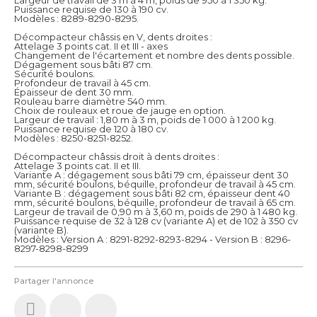
Puissance requise de 130 à 190 cv.
Modèles : 8289-8290-8295.
Décompacteur châssis en V, dents droites :
Attelage 3 points cat. II et III - axes
Changement de l'écartement et nombre des dents possible.
Dégagement sous bâti 87 cm.
Sécurité boulons.
Profondeur de travail à 45 cm.
Épaisseur de dent 30 mm.
Rouleau barre diamètre 540 mm.
Choix de rouleaux et roue de jauge en option.
Largeur de travail : 1,80 m à 3 m, poids de 1 000 à 1 200 kg.
Puissance requise de 120 à 180 cv.
Modèles : 8250-8251-8252.
Décompacteur châssis droit à dents droites :
Attelage 3 points cat. II et III.
Variante A : dégagement sous bâti 79 cm, épaisseur dent 30
mm, sécurité boulons, béquille, profondeur de travail à 45 cm.
Variante B : dégagement sous bâti 82 cm, épaisseur dent 40
mm, sécurité boulons, béquille, profondeur de travail à 65 cm.
Largeur de travail de 0,90 m à 3,60 m, poids de 290 à 1 480 kg.
Puissance requise de 32 à 128 cv (variante A) et de 102 à 350 cv
(variante B).
Modèles : Version A : 8291-8292-8293-8294 - Version B : 8296-
8297-8298-8299
Partager l'annonce