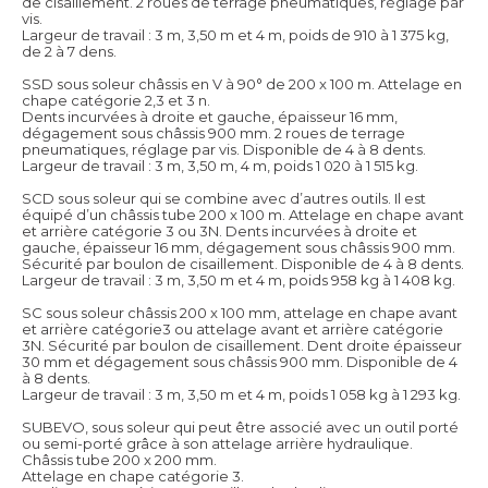
de cisaillement. 2 roues de terrage pneumatiques, réglage par
vis.
Largeur de travail : 3 m, 3,50 m et 4 m, poids de 910 à 1 375 kg,
de 2 à 7 dens.
SSD sous soleur châssis en V à 90° de 200 x 100 m. Attelage en
chape catégorie 2,3 et 3 n.
Dents incurvées à droite et gauche, épaisseur 16 mm,
dégagement sous châssis 900 mm. 2 roues de terrage
pneumatiques, réglage par vis. Disponible de 4 à 8 dents.
Largeur de travail : 3 m, 3,50 m, 4 m, poids 1 020 à 1 515 kg.
SCD sous soleur qui se combine avec d’autres outils. Il est
équipé d’un châssis tube 200 x 100 m. Attelage en chape avant
et arrière catégorie 3 ou 3N. Dents incurvées à droite et
gauche, épaisseur 16 mm, dégagement sous châssis 900 mm.
Sécurité par boulon de cisaillement. Disponible de 4 à 8 dents.
Largeur de travail : 3 m, 3,50 m et 4 m, poids 958 kg à 1 408 kg.
SC sous soleur châssis 200 x 100 mm, attelage en chape avant
et arrière catégorie3 ou attelage avant et arrière catégorie
3N. Sécurité par boulon de cisaillement. Dent droite épaisseur
30 mm et dégagement sous châssis 900 mm. Disponible de 4
à 8 dents.
Largeur de travail : 3 m, 3,50 m et 4 m, poids 1 058 kg à 1 293 kg.
SUBEVO, sous soleur qui peut être associé avec un outil porté
ou semi-porté grâce à son attelage arrière hydraulique.
Châssis tube 200 x 200 mm.
Attelage en chape catégorie 3.