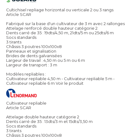
Cultichisel repliage horizontal ou verticale 2 ou 3 rangs
Article SCAR
Fabriqué sur la base d'un cultivateur de 3 m avec 2 rallonges
Attelage renforcé double hauteur catégorie 2
Dents carré de 35 : 19dts/4,50 m, 21dts/5 m ou 25dts/6 m
Socs standards
3 tirants
Châssis 3 poutres 100x100x8
Panneaux et signalisation
Brides de dents galvanisées
Largeur de travail : 4,50 m ou 5 m ou 6 m
Largeur de transport : 3 m
Modèles repliables :
Cultivateur repliable 4,50 m - Cultivateur repliable 5 m -
Cultivateur repliable 6 m
Voir le produit
Cultivateur repliable
Article SCAR
Attelage double hauteur catégorie 2
Dents carré de 35 : 13dts/3 m et 15dts/3,50 m
Socs standards
3 tirants
Châssis 3 poutres 100x100x8