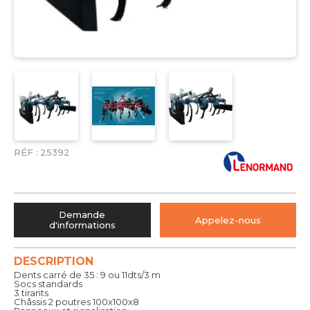
RÉF :
25392
Demande
Appelez-nous
d'informations
DESCRIPTION
Dents carré de 35 : 9 ou 11dts/3 m
Socs standards
3 tirants
Châssis 2 poutres 100x100x8