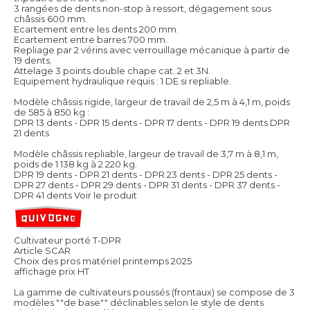
3 rangées de dents non-stop à ressort, dégagement sous
châssis 600 mm.
Ecartement entre les dents 200 mm.
Ecartement entre barres 700 mm.
Repliage par 2 vérins avec verrouillage mécanique à partir de
19 dents.
Attelage 3 points double chape cat. 2 et 3N.
Equipement hydraulique requis : 1 DE si repliable.
Modèle châssis rigide, largeur de travail de 2,5 m à 4,1 m, poids
de 585 à 850 kg :
DPR 13 dents - DPR 15 dents - DPR 17 dents - DPR 19 dents DPR
21 dents
Modèle châssis repliable, largeur de travail de 3,7 m à 8,1 m,
poids de 1 138 kg à 2 220 kg.
DPR 19 dents - DPR 21 dents - DPR 23 dents - DPR 25 dents -
DPR 27 dents - DPR 29 dents - DPR 31 dents - DPR 37 dents -
DPR 41 dents
Voir le produit
Cultivateur porté T-DPR
Article SCAR
Choix des pros matériel printemps 2025
affichage prix HT
La gamme de cultivateurs poussés (frontaux) se compose de 3
modèles ""de base"" déclinables selon le style de dents