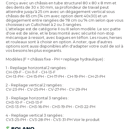
Conçu avec un châssis en tube structurel 80 x 80 x 8 mm et
des dents de 30 x 30 mm, sa profondeur de travail peut
atteindre jusqu'à 25 cm avec un dégagement vertical sous
châssis de 65 cm (74 cm avec option dent 40x30) et un
dégagement entre rangées de 78 cm ou 74 cm selon que vous
choisissez un Cultichisel à 2 ou 3 rangées.
L'attelage est de catégorie II ou III selon modèle. Le soc patte
d'oie est de série, et le bras monté avec sécurité non-stop
mécanique à ressort, avec bagues en téflon. Les roues, herses
et rouleaux sont à choisir en option. A noter, que d'autres
options sont aussi disponibles afin d'adapter votre outil de sol à
vos besoins les plus exigeants.
Modèles (F = châssis fixe - PH = repliage hydraulique) :
1 - Repliage horizontal 2 rangées :
CH-09-F - CH-11-F - CH-13-F
CH-13-PH - CH-15-PH - CH-17-PH - CH-19-PH - CH-21-PH
2 - Repliage vertical 2 rangées :
CV-23-PH - CV-25-PH - CV-27-PH - CV-29-PH
3 - Repliage horizontal 3 rangées :
CH3-10-F - CH3-13-F
CH3-13-PH - CH3-16-PH - CH3-19-PH - CH3-22-PH
4 - Repliage vertical 3 rangées :
CV3-25-PH - CV3-28-PH - CV3-31-PH
Voir le produit