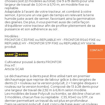
choisies (soit 22 modèles au total). De 9 à 19 dents pour une
largeur de travail de 3,00 m à 5,70 m, en modèle fixe ou
repliable.
Adaptable à l'avant de votre tracteur, et combiné à votre
semoir, il procure un vrai gain de temps en relevant la terre
humide juste avant de semer, favorisant ainsi la germination
des graines. De plus, il vous permet aussi de cette façon
d'équilibrer votre tracteur afin de profiter pleinement de sa
puissance et son adhérence au sol .
Modèles :
FRONTOR C35 FIXE ou REPLIABLE HY - FRONTOR RS40 FIXE ou
REPLIABLE HY - FRONTOR STP FIXE ou REPLIABLE HY
Voir le
produit
CONTACT
Cultivateur poussé à dents FRONTOR
Prix HT :
Article SCAR
Le déchaumeur à dents peut être utilisé tant en premier
déchaumage que reprise de labour grâce à des rangées de
dents (3 + rouleau sur la version polycult, 2 + 1 rangée disques +
rouleau sur la version kombx). Composé de 13 à 28 dents pour
une largeur de travail de 2,92 m à 6,16 m selon modèle.
Les modèles de base Polycult ou kombx, se décline chacun en
3 modèles, chacun fixe ou repliable : C35, RS40 ou STP, ce
dernier permettant un travail du sol plus en profondeur.
Dans sa version polycult, il est conçu de base avec un rouleau