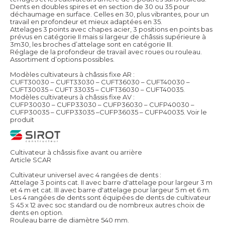
Dents en doubles spires et en section de 30 ou 35 pour
déchaumage en surface. Celles en 30, plus vibrantes, pour un
travail en profondeur et mieux adaptées en 35.
Attelages 3 points avec chapes acier, 3 positions en points bas
prévus en catégorie II mais si largeur de châssis supérieure à
3m30, les broches d’attelage sont en catégorie III.
Réglage de la profondeur de travail avec roues ou rouleau.
Assortiment d’options possibles.
Modèles cultivateurs à châssis fixe AR :
CUFT30030 – CUFT33030 – CUFT36030 – CUFT40030 –
CUFT30035 – CUFT 33035 – CUFT36030 – CUFT40035.
Modèles cultivateurs à châssis fixe AV :
CUFP30030 – CUFP33030 – CUFP36030 – CUFP40030 –
CUFP30035 – CUFP33035 –CUFP36035 – CUFP40035.
Voir le
produit
Cultivateur à châssis fixe avant ou arrière
Article SCAR
Cultivateur universel avec 4 rangées de dents :
Attelage 3 points cat. II avec barre d'attelage pour largeur 3 m
et 4 m et cat. III avec barre d'attelage pour largeur 5 m et 6 m.
Les 4 rangées de dents sont équipées de dents de cultivateur
S 45 x 12 avec soc standard ou de nombreux autres choix de
dents en option.
Rouleau barre de diamètre 540 mm.