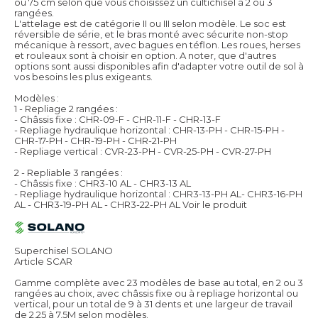
ou 75 cm selon que vous choisissez un cultichisel à 2 ou 3
rangées.
L'attelage est de catégorie II ou III selon modèle. Le soc est
réversible de série, et le bras monté avec sécurite non-stop
mécanique à ressort, avec bagues en téflon. Les roues, herses
et rouleaux sont à choisir en option. A noter, que d'autres
options sont aussi disponibles afin d'adapter votre outil de sol à
vos besoins les plus exigeants.
Modèles :
1 - Repliage 2 rangées :
- Châssis fixe : CHR-09-F - CHR-11-F - CHR-13-F
- Repliage hydraulique horizontal : CHR-13-PH - CHR-15-PH -
CHR-17-PH - CHR-19-PH - CHR-21-PH
- Repliage vertical : CVR-23-PH - CVR-25-PH - CVR-27-PH
2 - Repliable 3 rangées :
- Châssis fixe : CHR3-10 AL - CHR3-13 AL
- Repliage hydraulique horizontal : CHR3-13-PH AL- CHR3-16-PH
AL - CHR3-19-PH AL - CHR3-22-PH AL
Voir le produit
Superchisel SOLANO
Article SCAR
Gamme complète avec 23 modèles de base au total, en 2 ou 3
rangées au choix, avec châssis fixe ou à repliage horizontal ou
vertical, pour un total de 9 à 31 dents et une largeur de travail
de 2,25 à 7,5M selon modèles.