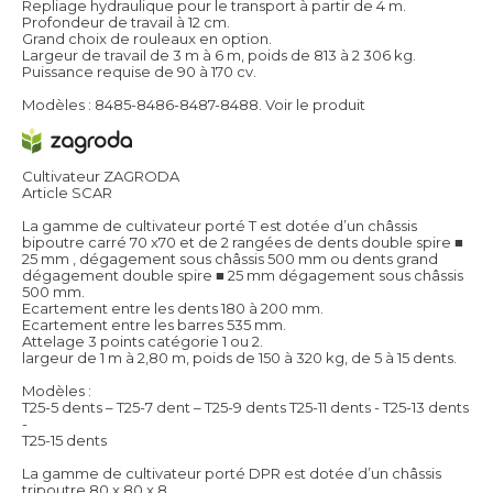
Repliage hydraulique pour le transport à partir de 4 m.
Profondeur de travail à 12 cm.
Grand choix de rouleaux en option.
Largeur de travail de 3 m à 6 m, poids de 813 à 2 306 kg.
Puissance requise de 90 à 170 cv.
Modèles : 8485-8486-8487-8488.
Voir le produit
Cultivateur ZAGRODA
Article SCAR
La gamme de cultivateur porté T est dotée d’un châssis
bipoutre carré 70 x70 et de 2 rangées de dents double spire ■
25 mm , dégagement sous châssis 500 mm ou dents grand
dégagement double spire ■ 25 mm dégagement sous châssis
500 mm.
Ecartement entre les dents 180 à 200 mm.
Ecartement entre les barres 535 mm.
Attelage 3 points catégorie 1 ou 2.
largeur de 1 m à 2,80 m, poids de 150 à 320 kg, de 5 à 15 dents.
Modèles :
T25-5 dents – T25-7 dent – T25-9 dents T25-11 dents - T25-13 dents
-
T25-15 dents
La gamme de cultivateur porté DPR est dotée d’un châssis
tripoutre 80 x 80 x 8.