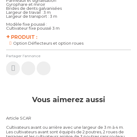
Panneaux et signalisation
Gyrophare et miroir
Brides de dents galvanisées
Largeur de travail : 3 m
Largeur de transport : 3 m
Modèle fixe poussé :
Cultivateur fixe poussé 3 m
+
PRODUIT :
Option Déflecteurs et option roues
Partager l'annonce
Vous aimerez aussi
Article SCAR
Cultivateurs avant ou arrière avec une largeur de 3 m à 4 m.
Les cultivateurs avant sont équipés de 2 poutres, 2 roues de
terrages et les cultivateurs arrière de 3 poutres sans rouleau.