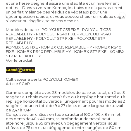
et une herse peigne, il assure une stabilité et un nivellement
optimal. Dans sa version Kombx, les trains de disques assurent
un parfait mélange des résidus de végétaux pour une
décomposition rapide, et vous pouvez choisir un rouleau cage,
silloneur ou ring flex, selon vos besoins.
Modèles de base : POLYCULT C35 FIXE - POLYCULT C35
REPLIABLE HY - POLYCULT RS40 FIXE - POLYCULT RS40
REPLIABLE HY - POLYCULT STP FIXE - POLYCULT STP
REPLIABLE HY
KOMBX C35 FIXE - KOMBX C35 REPLIABLE HY - KOMBX RS40
FIXE - KOMBX RS40 REPLIABLE HY - KOMBX STP FIXE - KOMBX
STP REPLIABLE HY
Voir le produit
Cultivateur à dents POLYCULT KOMBX
Article SCAR
Gamme complète avec 23 modèles de base au total, en 2 ou 3
rangées au choix avec chassis fixe ou à repliage horizontal ou à
repliage horizontal ou vertical (uniquement pour les modèles 2
rangées) pour un total de 9 à 27 dents et une largeur de travail
de 2,47 à 7,4M.
Conçu avec un châssis en tube structurel 100 x 100 x 8 mm et
des dents de 40 x 40 mm, sa profondeur de travail peut
atteindre jusqu'à 35 cm avec un dégagement vertical sous
châssis de 75 cm et un dégagement entre rangées de 80 cm