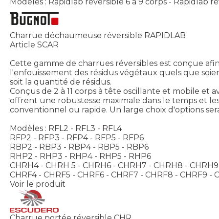
Modèles : Rapidlab réversible 6 à 9 corps - Rapidlab ré
Charrue déchaumeuse réversible RAPIDLAB
Article SCAR
Cette gamme de charrues réversibles est conçue afin 
l'enfouissement des résidus végétaux quels que soient
soit la quantité de résidus.
Conçus de 2 à 11 corps à tête oscillante et mobile et
offrent une robustesse maximale dans le temps et le
conventionnel ou rapide. Un large choix d'options ser
Modèles : RFL2 - RFL3 - RFL4
RFP2 - RFP3 - RFP4 - RFP5 - RFP6
RBP2 - RBP3 - RBP4 - RBP5 - RBP6
RHP2 - RHP3 - RHP4 - RHP5 - RHP6
CHRH4 - CHRH 5 - CHRH6 - CHRH7 - CHRH8 - CHRH9 
CHRF4 - CHRF5 - CHRF6 - CHRF7 - CHRF8 - CHRF9 - 
Voir le produit
Charrue portée réversible CHR