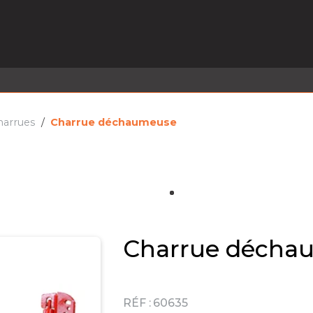
EL EN STOCK
ACTIVITÉS
SERVICES
PRISE
MARQUES
ACTUALITÉS
RECRUTEMENT
harrues
Charrue déchaumeuse
Charrue décha
RÉF :
60635