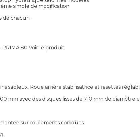
stop hydraulique selon les modèles.
stème simple de modification.
ns de chacun.
.
- PRIMA 80
Voir le produit
 sableux. Roue arrière stabilisatrice et rasettes réglabl
x 100 mm avec des disques lisses de 710 mm de diamètre 
e montée sur roulements coniques.
g.