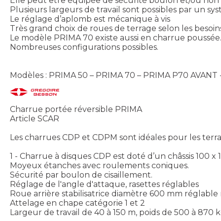
Elle peut être équipée de sécurité boulon et/ou non 
Plusieurs largeurs de travail sont possibles par un sy
Le réglage d’aplomb est mécanique à vis
Très grand choix de roues de terrage selon les besoi
Le modèle PRIMA 70 existe aussi en charrue poussée
Nombreuses configurations possibles.
Modèles : PRIMA 50 – PRIMA 70 – PRIMA P70 AVANT 
Charrue portée réversible PRIMA
Article SCAR
Les charrues CDP et CDPM sont idéales pour les terrains
1 - Charrue à disques CDP est doté d’un châssis 100 
Moyeux étanches avec roulements coniques.
Sécurité par boulon de cisaillement.
Réglage de l'angle d'attaque, rasettes réglables
Roue arrière stabilisatrice diamètre 600 mm réglabl
Attelage en chape catégorie 1 et 2
Largeur de travail de 40 à 150 m, poids de 500 à 870 k