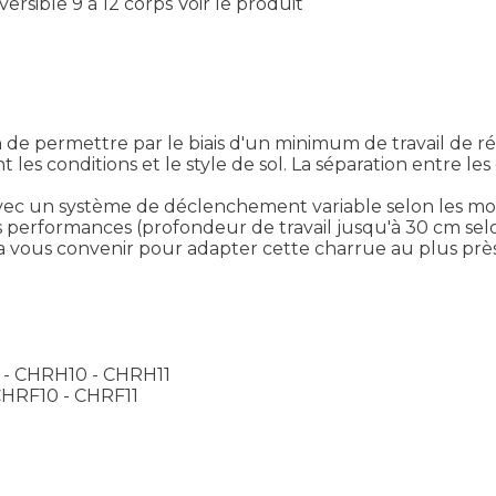
versible 9 à 12 corps
Voir le produit
de permettre par le biais d'un minimum de travail de ré
 les conditions et le style de sol. La séparation entre l
 avec un système de déclenchement variable selon les mod
s performances (profondeur de travail jusqu'à 30 cm sel
a vous convenir pour adapter cette charrue au plus près
- CHRH10 - CHRH11
CHRF10 - CHRF11