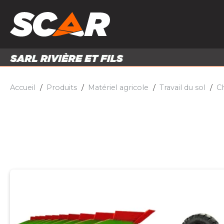
PRODUITS
MATÉRI
MATÉRIEL AGRICOLE
ENTRE
PIÈCES ET ACCESSOIRES
Accueil
Produits
Matériel agricole
Travail du sol
C