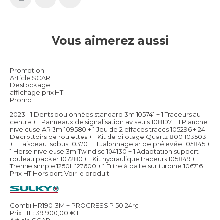
Vous aimerez aussi
Promotion
Article SCAR
Destockage
affichage prix HT
Promo
2023 - 1 Dents boulonnées standard 3m 105741 + 1 Traceurs au
centre + 1 Panneaux de signalisation av seuls 108107 + 1 Planche
niveleuse AR 3m 109580 + 1 Jeu de 2 effaces traces 105296 + 24
Decrottoirs de roulettes + 1 Kit de pilotage Quartz 800 103503
+ 1 Faisceau Isobus 103701 + 1 Jalonnage ar de prélevée 105845 +
1 Herse niveleuse 3m Twindisc 104130 + 1 Adaptation support
rouleau packer 107280 + 1 Kit hydraulique traceurs 105849 + 1
Tremie simple 1250L 127600 + 1 Filtre à paille sur turbine 106716
Prix HT Hors port
Voir le produit
Combi HR190-3M + PROGRESS P 50 24rg
Prix HT :
39 900,00
€
HT
Article SCAR