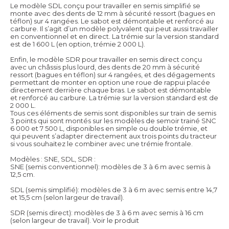
Le modèle SDL conçu pour travailler en semis simplifié se
monte avec des dents de 12 mm à sécurité ressort (bagues en
téflon) sur 4 rangées. Le sabot est démontable et renforcé au
carbure. Il s’agit d’un modèle polyvalent qui peut aussi travailler
en conventionnel et en direct. La trémie sur la version standard
est de 1 600 L (en option, trémie 2 000 L).
Enfin, le modèle SDR pour travailler en semis direct conçu
avec un châssis plus lourd, des dents de 20 mm à sécurité
ressort (bagues en téflon) sur 4 rangées, et des dégagements
permettant de monter en option une roue de rappui placée
directement derrière chaque bras. Le sabot est démontable
et renforcé au carbure. La trémie sur la version standard est de
2 000 L.
Tous ces éléments de semis sont disponibles sur train de semis
3 points qui sont montés sur les modèles de semoir trainé SNC
6 000 et 7 500 L, disponibles en simple ou double trémie, et
qui peuvent s’adapter directement aux trois points du tracteur
si vous souhaitez le combiner avec une trémie frontale.
Modèles : SNE, SDL, SDR :
SNE (semis conventionnel): modèles de 3 à 6 m avec semis à
12,5 cm.
SDL (semis simplifié): modèles de 3 à 6 m avec semis entre 14,7
et 15,5 cm (selon largeur de travail).
SDR (semis direct): modèles de 3 à 6 m avec semis à 16 cm
(selon largeur de travail).
Voir le produit