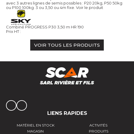
avec 3 autres lignes de semis possibles : P20 20kg, P50 50kg
ou P100 100kg. 3 ou 3,50 ou 4m fixe.
Voir le produit
Combiné PROGRESS P30 3,50 m HR 190
Prix HT :
VOIR TOUS LES PRODUITS
LIENS RAPIDES
MATÉRIEL EN STOCK
ACTIVITÉS
MAGASIN
PRODUITS