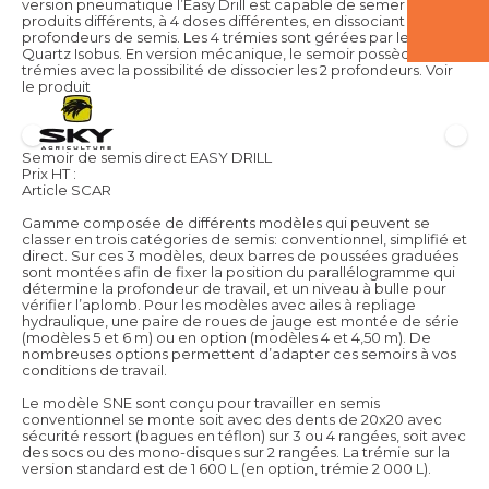
version pneumatique l’Easy Drill est capable de semer 4
produits différents, à 4 doses différentes, en dissociant 2
profondeurs de semis. Les 4 trémies sont gérées par le boîtier
Quartz Isobus. En version mécanique, le semoir possède 2
trémies avec la possibilité de dissocier les 2 profondeurs.
Voir
le produit
Semoir de semis direct EASY DRILL
Prix HT :
Article SCAR
Gamme composée de différents modèles qui peuvent se
classer en trois catégories de semis: conventionnel, simplifié et
direct. Sur ces 3 modèles, deux barres de poussées graduées
sont montées afin de fixer la position du parallélogramme qui
détermine la profondeur de travail, et un niveau à bulle pour
vérifier l’aplomb. Pour les modèles avec ailes à repliage
hydraulique, une paire de roues de jauge est montée de série
(modèles 5 et 6 m) ou en option (modèles 4 et 4,50 m). De
nombreuses options permettent d’adapter ces semoirs à vos
conditions de travail.
Le modèle SNE sont conçu pour travailler en semis
conventionnel se monte soit avec des dents de 20x20 avec
sécurité ressort (bagues en téflon) sur 3 ou 4 rangées, soit avec
des socs ou des mono-disques sur 2 rangées. La trémie sur la
version standard est de 1 600 L (en option, trémie 2 000 L).