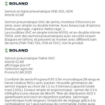
Semoir en ligne pneumatique SNE-SDL-SDR
Article SCAR
Semoir pneumatique SNC de semis, moniteur 5 foncions en
série, avec simple ou double trémie. Avec beaucoup d'options
(Isobus, jalonage, capteur deblocage...)
Les modèles SNC en simple trémie 6000L et en double trémie
7500L sont des semoirs pneumatiques avec sécurité ressort
(bagues en téflon), et peuvent se monter avec différent train
de semis (TNR-TND-TDL-TDR et TDC).
Voir le produit
Sémoir pneumatique Traîné SNC
Article SCAR
affichage prix HT
Sélection agricole
PromoSCAR 2025
Combiné de semis Progress P30 3.5m monodisque 28 rangs et
herse rotative 190cv avec packer. Nouvelle génération de
semoir équipé au choix de 1, 2 ou 3 trémies (capacité totale
maxi 2 100L). Doseur simple et ergonomique : semer de 0,5 à
450kg/ha à une vitesse de 8km/h. Tête de distribution ADS II
garantissant précision et répartition parfaite. Jalonnage
asymétrique multi-largeurs. Simplicité de réglage grâce à la
centralisation sur 1 seul panneau de commande. Existe aussi