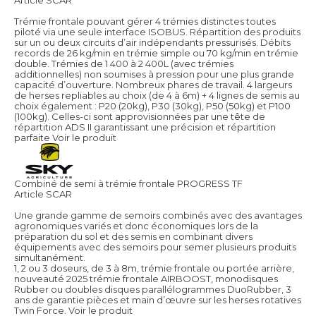
Trémie frontale pouvant gérer 4 trémies distinctes toutes
piloté via une seule interface ISOBUS. Répartition des produits
sur un ou deux circuits d’air indépendants pressurisés. Débits
records de 26 kg/min en trémie simple ou 70 kg/min en trémie
double. Trémies de 1 400 à 2 400L (avec trémies
additionnelles) non soumises à pression pour une plus grande
capacité d’ouverture. Nombreux phares de travail. 4 largeurs
de herses repliables au choix (de 4 à 6m) + 4 lignes de semis au
choix également : P20 (20kg), P30 (30kg), P50 (50kg) et P100
(100kg). Celles-ci sont approvisionnées par une tête de
répartition ADS II garantissant une précision et répartition
parfaite
Voir le produit
Combiné de semi à trémie frontale PROGRESS TF
Article SCAR
Une grande gamme de semoirs combinés avec des avantages
agronomiques variés et donc économiques lors de la
préparation du sol et des semis en combinant divers
équipements avec des semoirs pour semer plusieurs produits
simultanément.
1, 2 ou 3 doseurs, de 3 à 8m, trémie frontale ou portée arrière,
nouveauté 2025 trémie frontale AIRBOOST, monodisques
Rubber ou doubles disques parallélogrammes DuoRubber, 3
ans de garantie pièces et main d’œuvre sur les herses rotatives
Twin Force.
Voir le produit